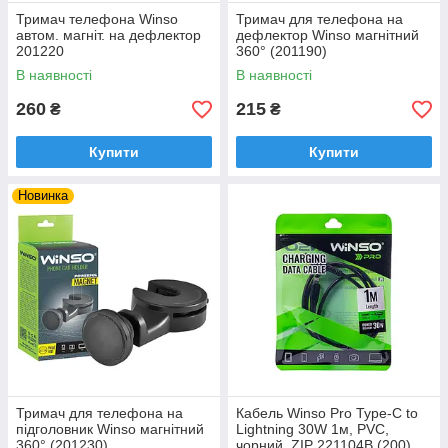
Тримач телефона Winso
Тримач для телефона на
автом. магніт. на дефлектор
дефлектор Winso магнітний
201220
360° (201190)
В наявності
В наявності
260
215
₴
₴
Купити
Купити
Новинка
Тримач для телефона на
Кабель Winso Pro Type-C to
підголовник Winso магнітний
Lightning 30W 1м, PVC,
360° (201230)
чорний, ZIP 221104B (200)