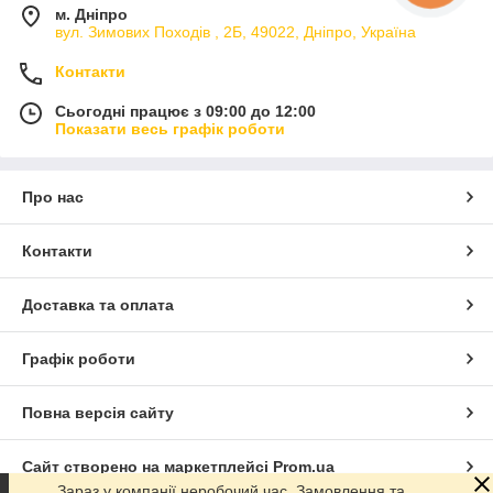
м. Дніпро
вул. Зимових Походiв , 2Б, 49022, Дніпро, Україна
Контакти
Сьогодні працює з 09:00 до 12:00
Показати весь графік роботи
Про нас
Контакти
Доставка та оплата
Аксесуар в салон
Графік роботи
У каталозі нашого магазину кожен автовласник може знайти
різні приналежності для автомобіля. Є і аксесуари в салон
Повна версія сайту
машини:
ароматизатори автомобільні
;
Сайт створено на маркетплейсі
Prom.ua
серветки для пластику
;
Зараз у компанії неробочий час. Замовлення та