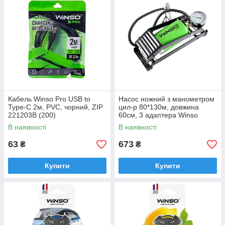
Кабель Winso Pro USB to
Насос ножний з манометром
Type-C 2м, PVC, чорний, ZIP
цил-р 80*130м, довжина
221203B (200)
60см, 3 адаптера Winso
(120220)
В наявності
В наявності
63
673
₴
₴
Купити
Купити