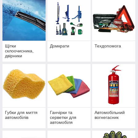
Щітки
Домкрати
Техдопомога
склоочисника,
двірники
Губки для миття
Ганчірки та
Автомобільний
автомобілів
серветки для
вогнегасник
автомобіля