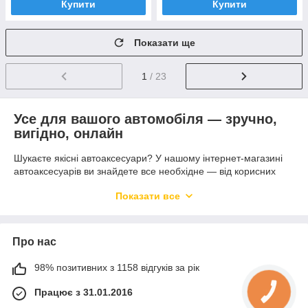
Купити
Купити
Показати ще
1
/ 23
Усе для вашого автомобіля — зручно,
вигідно, онлайн
Шукаєте якісні автоаксесуари? У нашому інтернет-магазині
автоаксесуарів ви знайдете все необхідне — від корисних
дрібниць для салону до функціональних рішень для кузова та
Показати все
багажника.
Кожному автовласнику приносить задоволення піклуватися
про своєму транспортному засобі. При цьому автомобілісти
Про нас
не тільки ретельно стежать за технічним станом машини, але
й намагаються зробити її більш функціональною. Тому в
98% позитивних з 1158 відгуків за рік
багажнику авто виявляються різні автопринадлежности:
насоси для підкачки коліс, органайзери, щітки для очищення
Працює з 31.01.2016
від снігу взимку і багато іншого. І магазин BiBiOil готовий
допомогти вам вибрати корисний автомобільний аксесуар.