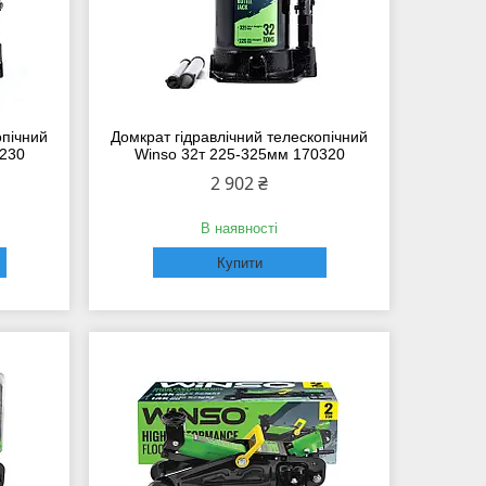
опічний
Домкрат гідравлічний телескопічний
0230
Winso 32т 225-325мм 170320
2 902 ₴
В наявності
Купити