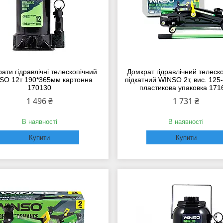
ати гідравлічні телескопічний
Домкрат гідравлічний телеск
SO 12т 190*365мм картонна
підкатний WINSO 2т, вис. 125
170130
пластикова упаковка 171
1 496 ₴
1 731 ₴
В наявності
В наявності
Купити
Купити