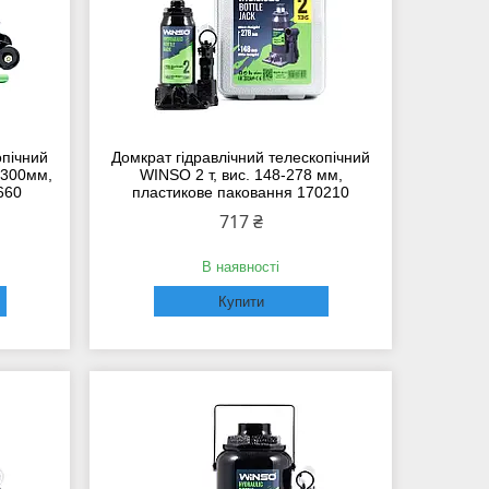
опічний
Домкрат гідравлічний телескопічний
-300мм,
WINSO 2 т, вис. 148-278 мм,
660
пластикове паковання 170210
717 ₴
В наявності
Купити