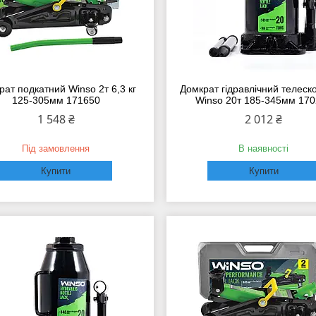
рат подкатний Winso 2т 6,3 кг
Домкрат гідравлічний телеск
125-305мм 171650
Winso 20т 185-345мм 17
1 548 ₴
2 012 ₴
Під замовлення
В наявності
Купити
Купити