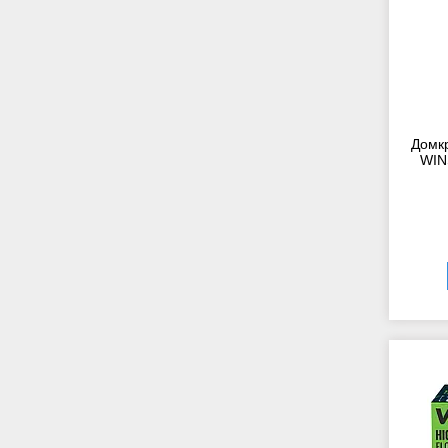
Домкр
WIN