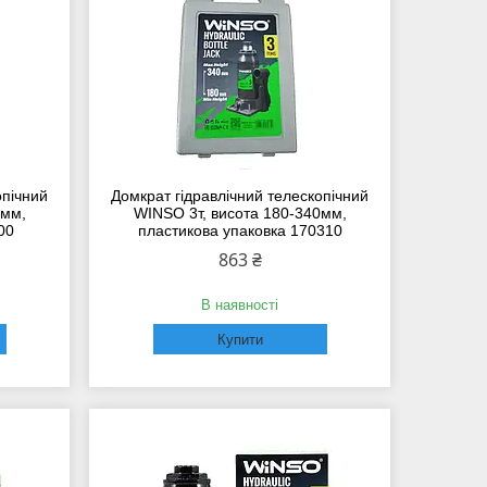
опічний
Домкрат гідравлічний телескопічний
0мм,
WINSO 3т, висота 180-340мм,
00
пластикова упаковка 170310
863 ₴
В наявності
Купити