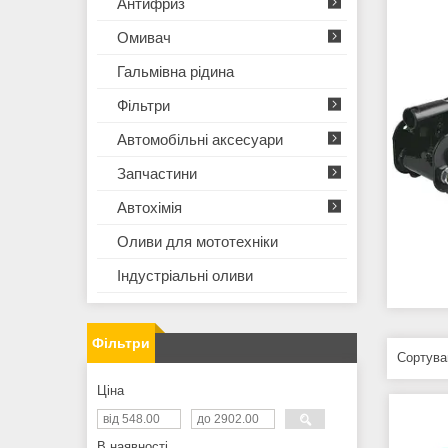
Антифриз
Омивач
Гальмівна рідина
Фільтри
Автомобільні аксесуари
Запчастини
Автохімія
Оливи для мототехнiки
Iндустрiальнi оливи
Фільтри
Ціна
В наявності