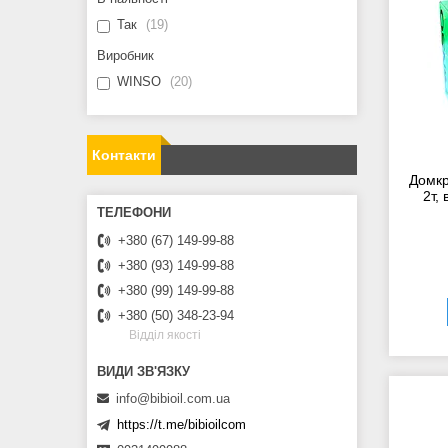
Так
19
Виробник
WINSO
20
Контакти
Домкр
2т,
+380 (67) 149-99-88
+380 (93) 149-99-88
+380 (99) 149-99-88
+380 (50) 348-23-94
Вiддiл якостi
info@bibioil.com.ua
https://t.me/bibioilcom