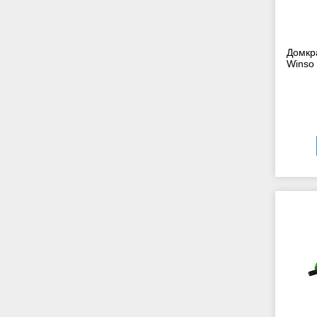
Домкра
Winso 