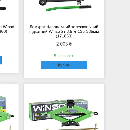
п Winso
Домкрат гідравлічний телескопічний
860)
підкатний Winso 2т 8,5 кг 135-335мм
(171850)
2 005 ₴
В наявності
Купити