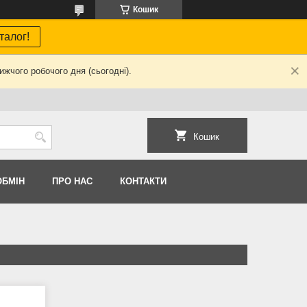
Кошик
талог!
жчого робочого дня (сьогодні).
Кошик
ОБМIН
ПРО НАС
КОНТАКТИ