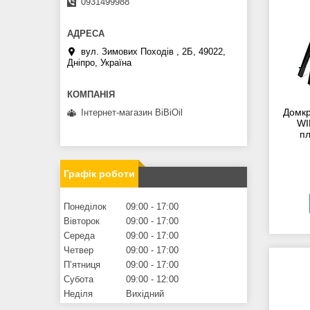
0931499988
вул. Зимових Походiв , 2Б, 49022,
Дніпро, Україна
Домкр
Інтернет-магазин BiBiOil
WI
пл
Графік роботи
Понеділок
09:00
17:00
Вівторок
09:00
17:00
Середа
09:00
17:00
Четвер
09:00
17:00
Пʼятниця
09:00
17:00
Субота
09:00
12:00
Неділя
Вихідний