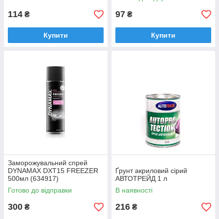
114
97
₴
₴
Купити
Купити
Заморожувальний спрей
DYNAMAX DXT15 FREEZER
Ґрунт акриловий сірий
500мл (634917)
АВТОТРЕЙД 1 л
Готово до відправки
В наявності
300
216
₴
₴