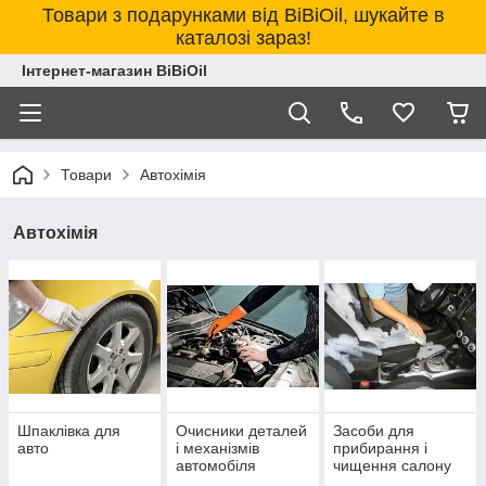
Товари з подарунками від BiBiOil, шукайте в
каталозі зараз!
Інтернет-магазин BiBiOil
Товари
Автохімія
Автохімія
Шпаклівка для
Очисники деталей
Засоби для
авто
і механізмів
прибирання і
автомобіля
чищення салону