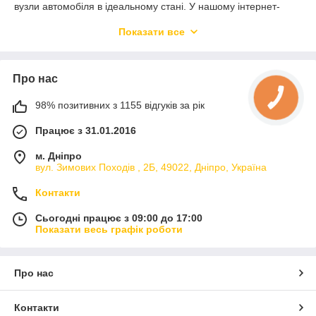
вузли автомобіля в ідеальному стані. У нашому інтернет-
магазині представлений широкий вибір засобів для
Показати все
комплексного догляду за авто. Ми пропонуємо:
Автокосметику
для автомобіля — для салону, скла,
шин, кузова
Про нас
Набори автокосметики
для домашнього та
професійного використання
98% позитивних з 1155 відгуків за рік
Автохімію та автокосметику оптом
Працює з 31.01.2016
Перевірені бренди
з найкращими відгуками
У нас ви легко можете
купити автохімію онлайн
з
м. Дніпро
вул. Зимових Походiв , 2Б, 49022, Дніпро, Україна
доставкою по Києву та всій Україні.
Переваги нашого магазину:
Контакти
Широкий асортимент і чесні ціни
Сьогодні працює з 09:00 до 17:00
Можливість купити автокосметику оптом
Показати весь графік роботи
Зручний інтернет-магазин автохімії
Висока якість товарів і швидке обслуговування
Про нас
Не знаєте, що вибрати?
Ми допоможемо підібрати
найкращу автохімію саме для вашого авто.
Контакти