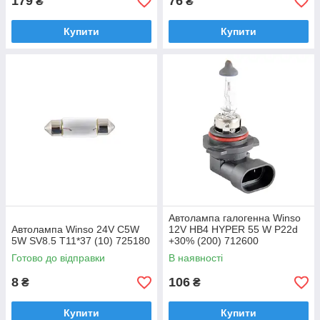
179
76
₴
₴
Купити
Купити
Автолампа галогенна Winso
Автолампа Winso 24V C5W
12V HB4 HYPER 55 W P22d
5W SV8.5 T11*37 (10) 725180
+30% (200) 712600
Готово до відправки
В наявності
8
106
₴
₴
Купити
Купити