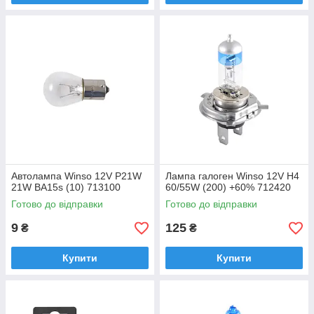
Автолампа Winso 12V Р21W
Лампа галоген Winso 12V H4
21W ВА15s (10) 713100
60/55W (200) +60% 712420
Готово до відправки
Готово до відправки
9
125
₴
₴
Купити
Купити