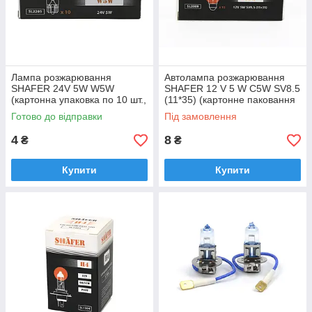
Лампа розжарювання
Автолампа розжарювання
SHAFER 24V 5W W5W
SHAFER 12 V 5 W C5W SV8.5
(картонна упаковка по 10 шт.,
(11*35) (картонне паковання
ціна за штуку) SL2205
по 10 шт.) SL2009
Готово до відправки
Під замовлення
4
8
₴
₴
Купити
Купити