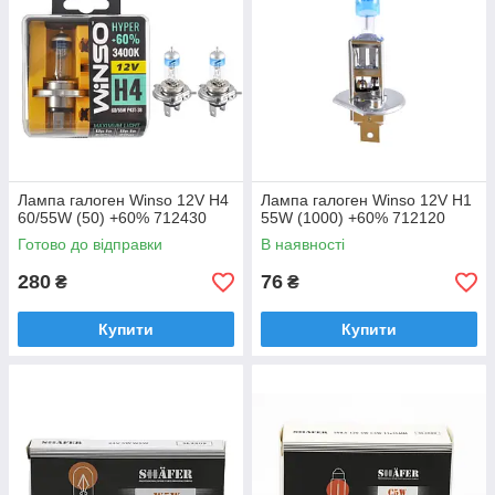
Лампа галоген Winso 12V H4
Лампа галоген Winso 12V H1
60/55W (50) +60% 712430
55W (1000) +60% 712120
Готово до відправки
В наявності
280
76
₴
₴
Купити
Купити