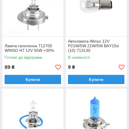
Автолампа Winso 12V
Лампа галогенна 712700
Р21W/5W 21W/5W ВАY15d
WINSO H7 12V 55W +30%
(10) 713130
Готово до відправки
В наявності
89
9
₴
₴
Купити
Купити