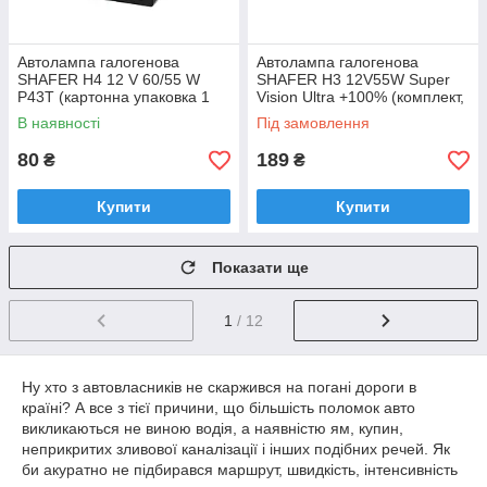
Автолампа галогенова
Автолампа галогенова
SHAFER H4 12 V 60/55 W
SHAFER H3 12V55W Super
P43T (картонна упаковка 1
Vision Ultra +100% (комплект,
шт.) SL1004
пластиковий бокс 2 шт.)
В наявності
Під замовлення
SL3003
80
189
₴
₴
Купити
Купити
Показати ще
1
/ 12
Ну хто з автовласників не скаржився на погані дороги в
країні? А все з тієї причини, що більшість поломок авто
викликаються не виною водія, а наявністю ям, купин,
неприкритих зливової каналізації і інших подібних речей. Як
би акуратно не підбирався маршрут, швидкість, інтенсивність