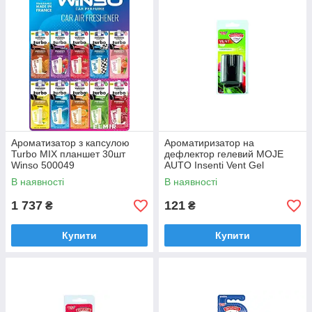
Ароматизатор з капсулою
Ароматиpизатор на
Turbo MIX планшет 30шт
дефлектор гелевий MOJE
Winso 500049
AUTO Insenti Vent Gel
Watermelon 8мл 15-554
В наявності
В наявності
1 737
121
₴
₴
Купити
Купити