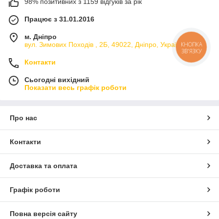
Вонючки в машину представлені у величезному різноманітті,
98% позитивних з 1159 відгуків за рік
тому одразу вибрати відповідну може бути важко. Пахучки
Працює з 31.01.2016
розрізняються ціною, формою, стійкість аромату і, головне,
типом. Автомобільний ароматизатор може бути:
м. Дніпро
просочений;
вул. Зимових Походiв , 2Б, 49022, Дніпро, Україна
КНОПКА
ЗВ'ЯЗКУ
гелевий;
Контакти
крейдяний;
Сьогодні вихідний
рідкий.
Показати весь графік роботи
найпоширеніша пахучка для машини – просочена. Виглядає
як шматочок картону в якійсь цікавій формі. Папір просочена
спеціальним складом, завдяки якому від неї виходить аромат.
Про нас
Така смердючка коштує дешево, але у неї невелика
довговічність, запах швидко вивітрюється.
Контакти
Доставка та оплата
Графік роботи
Повна версія сайту