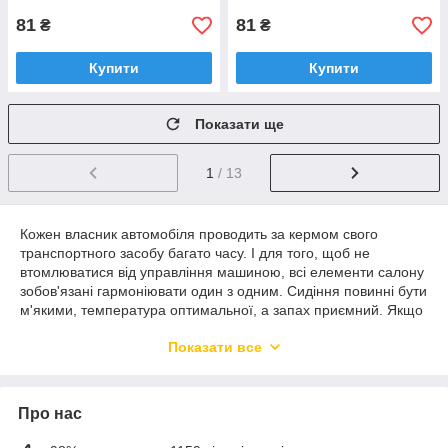
81
81
₴
₴
Купити
Купити
Показати ще
1
/ 13
Кожен власник автомобіля проводить за кермом свого
транспортного засобу багато часу. І для того, щоб не
втомлюватися від управління машиною, всі елементи салону
зобов'язані гармоніювати один з одним. Сидіння повинні бути
м'якими, температура оптимальної, а запах приємний. Якщо
в машині пахне сигаретами або вихлопними газами, то
Показати все
водієві важко сконцентруватися на дорозі. Не дивно, що
майже в кожному автомобілі є пахучка, адже машина
повинна бути затишною.
Які бувають пахучки в авто
?
Про нас