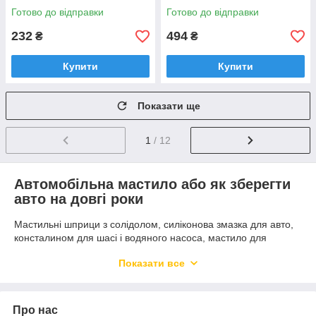
Готово до відправки
Готово до відправки
232
494
₴
₴
Купити
Купити
Показати ще
1
/ 12
Автомобільна мастило або як зберегти
авто на довгі роки
Мастильні шприци з солідолом, силіконова змазка для авто,
консталином для шасі і водяного насоса, мастило для
дверних петель автомобіля, безліч інших пристосувань для
Показати все
змащування комплектуючих машин раніше зустрічалися в
кожному будинку, де живе автомобіліст. У наш час таких
проблем вже немає: сучасні мастила купити може кожен,
замінивши одним тюбиком десятки різних баночок!
Про нас