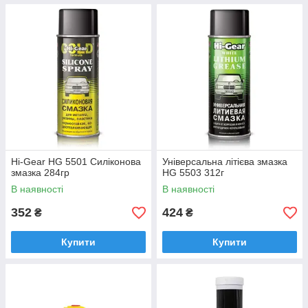
Hi-Gear HG 5501 Силіконова
Універсальна літієва змазка
змазка 284гр
HG 5503 312г
В наявності
В наявності
352
424
₴
₴
Купити
Купити