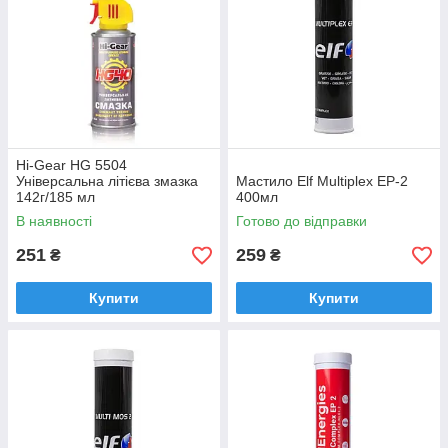
Hi-Gear HG 5504
Універсальна літієва змазка
Мастило Elf Multiplex EP-2
142г/185 мл
400мл
В наявності
Готово до відправки
251
259
₴
₴
Купити
Купити