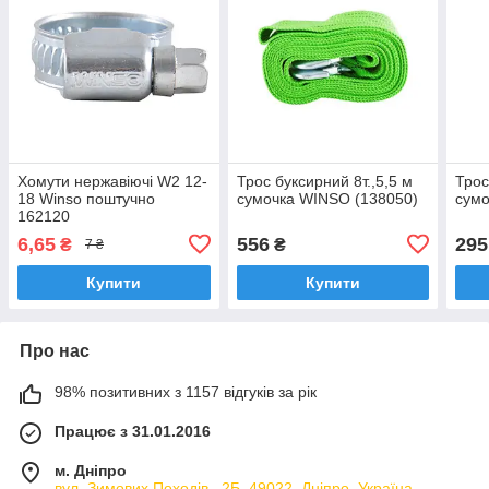
Хомути нержавіючі W2 12-
Трос буксирний 8т.,5,5 м
Трос
18 Winso поштучно
сумочка WINSO (138050)
сумо
162120
6,65
556
295
₴
₴
7 ₴
Купити
Купити
Про нас
98% позитивних з 1157 відгуків за рік
Працює з 31.01.2016
м. Дніпро
вул. Зимових Походiв , 2Б, 49022, Дніпро, Україна