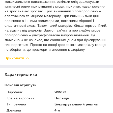
максимального навантаження, оскільки слід враховувати
імпульсні ривки при рушанні з місця, при яких навантаження
на трос значно зростає. Трос виконаний з поліпропілену –
еластичного та міцного матеріалу. При більш низькій ціні
порівняно з іншими полимерами, показники міцності і
еластичності схожі. Також такий матеріал більш термостійкий,
на відміну від аналогів. Варто пам'ятати про слабке місце
поліпропілену – ультрафіолетове випромінювання. Це
звичайно ж не означає, що сонячним днем ​​при буксируванні
вин порветься. Просто на сонці трос такого матеріалу краще
не зберігати, це прискорити знесення матеріалу.
Приховати
Характеристики
Основні атрибути
Виробник
WINSO
Країна виробник
Польща
Тип ременя
Буксирувальний ремінь
Довжина
4 м