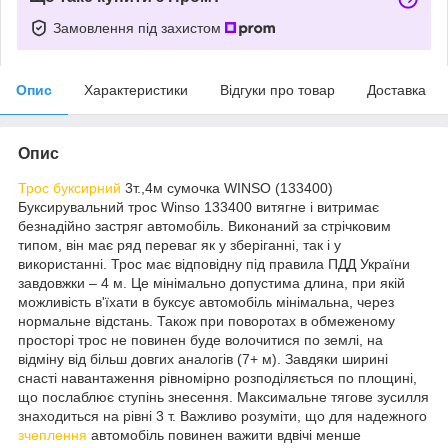
Замовлення під захистом
Опис
Характеристики
Відгуки про товар
Доставка
Опис
Трос буксирний
3т.,4м сумочка WINSO (133400)
Буксирувальний трос Winso 133400 витягне і витримає
безнадійно застряг автомобіль. Виконаний за стрічковим
типом, він має ряд переваг як у зберіганні, так і у
використанні. Трос має відповідну під правила ПДД України
завдовжки – 4 м. Це мінімально допустима длина, при якій
можливість в'їхати в буксує автомобіль мінімальна, через
нормальне відстань. Також при поворотах в обмеженому
просторі трос не повинен буде волочитися по землі, на
відміну від більш довгих аналогів (7+ м). Завдяки ширині
снасті навантаження рівномірно розподіляється по площині,
що послаблює ступінь знесення. Максимальне тягове зусилля
знаходиться на рівні 3 т. Важливо розуміти, що для надежного
зчеплення
автомобіль повинен важити вдвічі менше