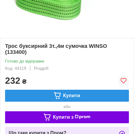
Трос буксирний 3т.,4м сумочка WINSO
(133400)
Готово до відправки
Код: 44119
Роздріб
232
₴
Купити
або
Купити з
Що таке купити з Пром?