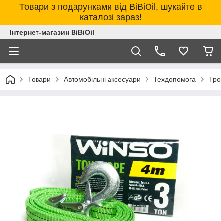
Товари з подарунками від BiBiOil, шукайте в
каталозі зараз!
Інтернет-магазин BiBiOil
Товари
Автомобільні аксесуари
Техдопомога
Тро