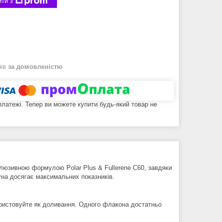
ти з
нів
за домовленістю
 платежі. Тепер ви можете купити будь-який товар не
клюзивною формулою Рolar Рlus & Fullerene C60, завдяки
гуна досягає максимальних показників.
користовуйте як доливання. Одного флакона достатньо