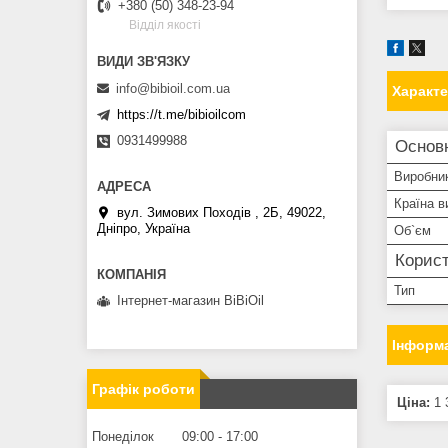
+380 (50) 348-23-94
Вiддiл якостi
info@bibioil.com.ua
Характ
https://t.me/bibioilcom
0931499988
Основ
Виробни
Країна в
вул. Зимових Походiв , 2Б, 49022,
Дніпро, Україна
Об`єм
Корист
Тип
Інтернет-магазин BiBiOil
Інформа
Графік роботи
Ціна:
1 
Понеділок
09:00
17:00