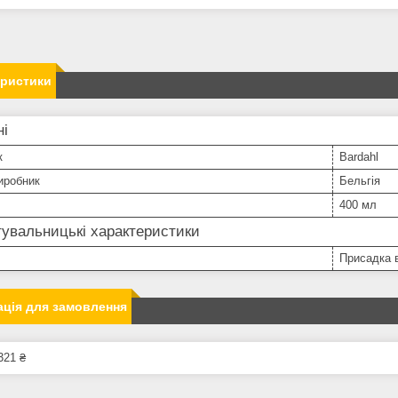
еристики
ні
к
Bardahl
иробник
Бельгія
400 мл
увальницькі характеристики
Присадка 
ція для замовлення
321 ₴