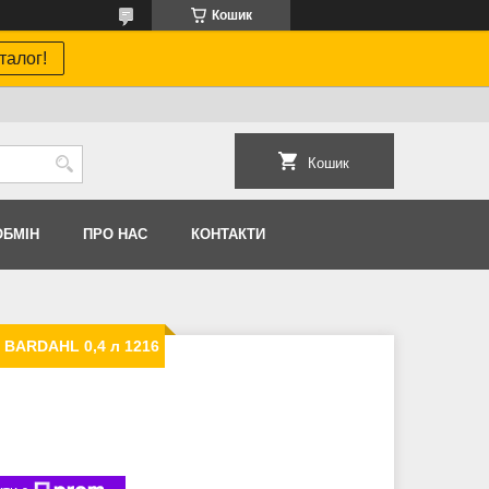
Кошик
талог!
Кошик
ОБМIН
ПРО НАС
КОНТАКТИ
 BARDAHL 0,4 л 1216