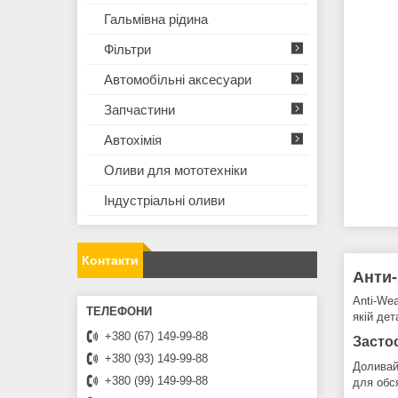
Гальмівна рідина
Фільтри
Автомобільні аксесуари
Запчастини
Автохімія
Оливи для мототехнiки
Iндустрiальнi оливи
Контакти
Анти-
Anti-Wea
якій дет
+380 (67) 149-99-88
Засто
+380 (93) 149-99-88
Доливай
+380 (99) 149-99-88
для обся