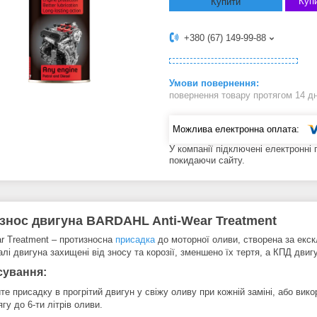
Купи
Купити
+380 (67) 149-99-88
повернення товару протягом 14 д
У компанії підключені електронні
покидаючи сайту.
знос двигуна BARDAHL Anti-Wear Treatment
r Treatment – ​​протизносна
присадка
до моторної оливи, створена за екс
алі двигуна захищені від зносу та корозії, зменшено їх тертя, а КПД дви
сування:
те присадку в прогрітий двигун у свіжу оливу при кожній заміні, або ви
гу до 6-ти літрів оливи.