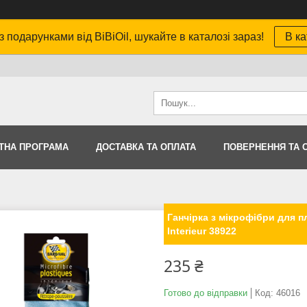
з подарунками від BiBiOil, шукайте в каталозі зараз!
В ка
ТНА ПРОГРАМА
ДОСТАВКА ТА ОПЛАТА
ПОВЕРНЕННЯ ТА 
Ганчірка з мікрофібри для п
Interieur 38922
235 ₴
Готово до відправки
Код:
46016