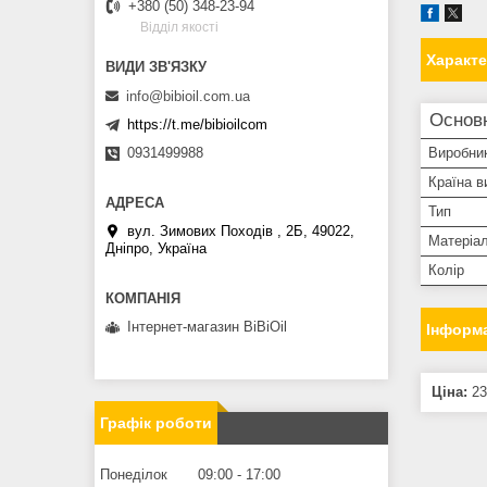
+380 (50) 348-23-94
Вiддiл якостi
Характ
info@bibioil.com.ua
Основ
https://t.me/bibioilcom
0931499988
Виробни
Країна в
Тип
вул. Зимових Походiв , 2Б, 49022,
Матеріа
Дніпро, Україна
Колір
Інтернет-магазин BiBiOil
Інформа
Ціна:
23
Графік роботи
Понеділок
09:00
17:00