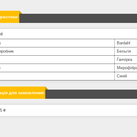
еристики
ні
к
Bardahl
иробник
Бельгія
Ганчірка
л
Мікрофібр
Синій
ція для замовлення
5 ₴