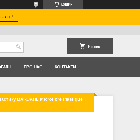
Кошик
талог!
Кошик
ОБМIН
ПРО НАС
КОНТАКТИ
ластику BARDAHL Microfibre Plastique