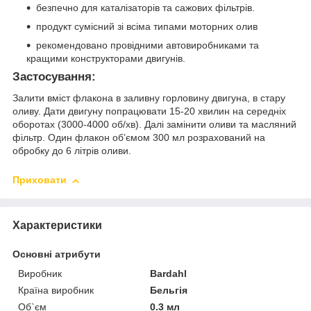
безпечно для каталізаторів та сажових фільтрів.
продукт сумісний зі всіма типами моторних олив
рекомендовано провідними автовиробниками та
кращими конструкторами двигунів.
Застосування:
Залити вміст флакона в заливну горловину двигуна, в стару
оливу. Дати двигуну попрацювати 15-20 хвилин на середніх
оборотах (3000-4000 об/хв). Далі замінити оливи та масляний
фільтр. Один флакон об’ємом 300 мл розрахований на
обробку до 6 літрів оливи.
Приховати
Характеристики
Основні атрибути
Виробник
Bardahl
Країна виробник
Бельгія
Об`єм
0.3 мл