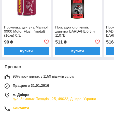
Промивка двигуна Mannol
Присадка стоп-витiк
Пром
9900 Motor Flush (metal)
двигуна BARDAHL 0,3 л
RAD
(10хв) 0,3л
1107B
BARD
90
511
516
₴
₴
Купити
Купити
Про нас
98% позитивних з 1159 відгуків за рік
Працює з 31.01.2016
м. Дніпро
вул. Зимових Походiв , 2Б, 49022, Дніпро, Україна
Контакти