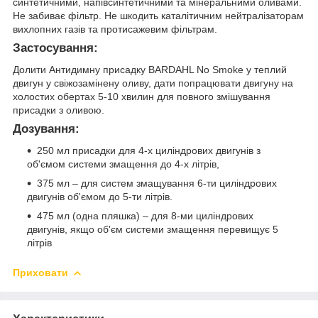
синтетичними, напівсинтетичними та мінеральними оливами.
Не забиває фільтр. Не шкодить каталітичним нейтралізаторам
вихлопних газів та протисажевим фільтрам.
Застосування:
Долити Антидимну присадку BARDAHL No Smoke у теплий
двигун у свіжозамінену оливу, дати попрацювати двигуну на
холостих обертах 5-10 хвилин для повного змішування
присадки з оливою.
Дозування:
250 мл присадки для 4-х циліндрових двигунів з
об'ємом системи змащення до 4-х літрів,
375 мл – для систем змащування 6-ти циліндрових
двигунів об'ємом до 5-ти літрів.
475 мл (одна пляшка) – для 8-ми циліндрових
двигунів, якщо об'єм системи змащення перевищує 5
літрів
Приховати