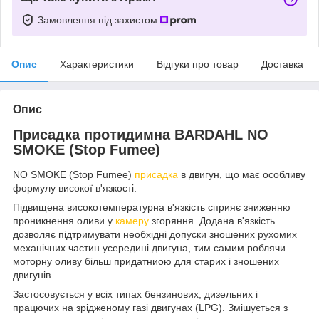
Замовлення під захистом
Опис
Характеристики
Відгуки про товар
Доставка
Опис
Присадка протидимна BARDAHL NO
SMOKE (Stop Fumee)
NO SMOKE (Stop Fumee)
присадка
в двигун, що має особливу
формулу високої в'язкості.
Підвищена високотемпературна в'язкість сприяє зниженню
проникнення оливи у
камеру
згоряння. Додана в'язкість
дозволяє підтримувати необхідні допуски зношених рухомих
механічних частин усередині двигуна, тим самим роблячи
моторну оливу більш придатниою для старих і зношених
двигунів.
Застосовується у всіх типах бензинових, дизельних і
працючих на зрідженому газі двигунах (LPG). Змішується з