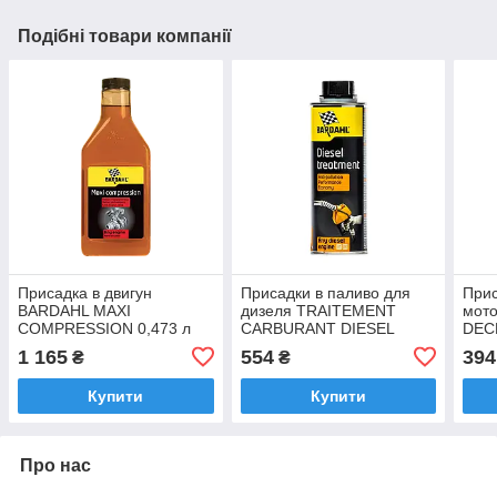
Подібні товари компанії
Присадка в двигун
Присадки в паливо для
Прис
BARDAHL MAXI
дизеля TRAITEMENT
мото
COMPRESSION 0,473 л
CARBURANT DIESEL
DEC
1030B
BARDAHL 0,3 л 1071B
MOT
1 165
554
394
₴
₴
(345
Купити
Купити
Про нас