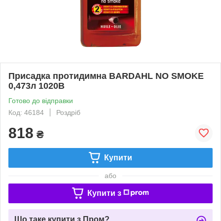
Присадка протидимна BARDAHL NO SMOKE
0,473л 1020В
Готово до відправки
Код: 46184
Роздріб
818
₴
Купити
або
Купити з
Що таке купити з Пром?