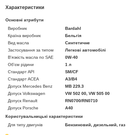
Характеристики
Основні атрибути
Виробник
Bardahl
Країна виробник
Бельгія
Вид масла
Синтетичне
Застосування за типом
Легкові автомобілі
В'язкість масла по SAE
0W-40
Об'єм рідини
1 л
Стандарт API
SM/CF
Стандарт ACEA
A3/B4
Допуск Mercedes Benz
MB 229.3
Допуск Volkswagen
VW 502 00, VW 505 00
Допуск Renault
RN0700/RN0710
Допуск Porsche
A40
Користувальницькі характеристики
Для типу двигунів
Бензиновий, дизельний, газ