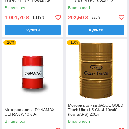
TURBO PLUS 15W40 5л
TURBO PLUS 15W40 1л
В наявності
В наявності
1 001,70
202,50
₴
₴
1 113 ₴
225 ₴
Купити
Купити
–10%
–10%
Моторна олива JASOL GOLD
Моторна олива DYNAMAX
Truck Ultra LS CK-4 10w40
ULTRA 5W40 60л
(low SAPS) 200л
В наявності
В наявності