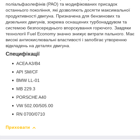
поліальфаолефінів (PAO) та модифікованих присадок
останнього покоління, які дозволяють досягти максимальної
продуктивності двигуна. Призначена для бензинових та
дизельних двигунів, зокрема оснащених турбонаддувом та
системою безпосереднього впорскування горючого. Завдяки
технології Fuel Economy значно знижує витрати пального. Має
високі антиокислювальні властивості і запобігає утворенню
відкладень на деталях двигуна.
Специфікації
ACEA A3/B4
API SM/CF
BMW LL-01
MB 229.3
PORSCHE A40
VW 502.00/505.00
RN 0700/0710
Приховати