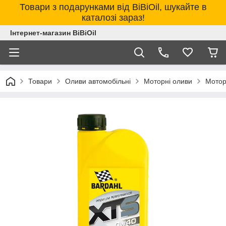
Товари з подарунками від BiBiOil, шукайте в
каталозі зараз!
Інтернет-магазин BiBiOil
Товари
Оливи автомобільні
Моторні оливи
Мотор