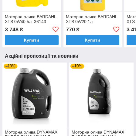
Моторна олива BARDAHL
Моторна олива BARDAHL
Мот
XTS 0W40 5л. 36143
XTS 0W20 1л.
XTS 
3 748
770
3 4
₴
₴
Купити
Купити
Акційні пропозиції та новинки
–10%
–10%
Моторна олива DYNAMAX
Моторна олива DYNAMAX