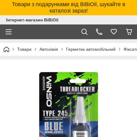
Товари з подарунками від BiBiOil, шукайте в
каталозі зараз!
Інтернет-магазин BiBiOil
Товари
Автохімія
Герметик автомобільний
Фіксат