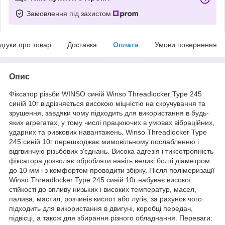
Замовлення під захистом
ідгуки про товар
Доставка
Оплата
Умови повернення
Опис
Фіксатор різьби WINSO синій Winso Threadlocker Type 245
синій 10г відрізняється високою міцністю на скручування та
зрушення, завдяки чому підходить для використання в будь-
яких агрегатах, у тому числі працюючих в умовах вібраційних,
ударних та ривкових навантажень. Winso Threadlocker Type
245 синій 10г перешкоджає мимовільному послабленню і
відгвинчую різьбових з'єднань. Висока адгезія і тиксотропність
фіксатора дозволяє обробляти навіть великі болті діаметром
до 10 мм і з комфортом проводити збірку. Після полімеризації
Winso Threadlocker Type 245 синій 10г набуває високої
стійкості до впливу низьких і високих температур, масел,
палива, мастил, розчинів кислот або лугів, за рахунок чого
підходить для використання в двигуні, коробці передач,
підвісці, а також для збирання різного обладнання. Переваги: