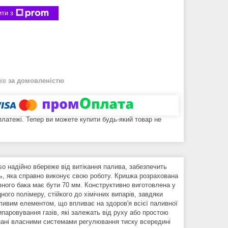
ти з
нів
за домовленістю
 платежі. Тепер ви можете купити будь-який товар не
 надійно вбереже від витікання палива, забезпечить
ль, яка справно виконує свою роботу. Кришка розрахована
ного бака має бути 70 мм. Конструктивно виготовлена ​​у
ного полімеру, стійкого до хімічних випарів, завдяки
ливим елементом, що впливає на здоров'я всієї паливної
паровування газів, які залежать від руху або простою
днані власними системами регулювання тиску всередині