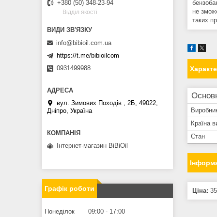
бензобак
+380 (50) 348-23-94
не змож
Вiддiл якостi
таких п
info@bibioil.com.ua
https://t.me/bibioilcom
0931499988
Характ
Основн
вул. Зимових Походiв , 2Б, 49022,
Виробни
Дніпро, Україна
Країна в
Стан
Інтернет-магазин BiBiOil
Інформа
Графік роботи
Ціна:
35
Понеділок
09:00
17:00