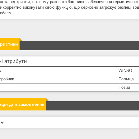
а та від кришки, в такому разі потрібно лише забезпечення герметичності
е корректно виконувати свою функцію, що серйозно загрожує безпеці вод
роблем.
еристики
і атрибути
к
WINSO
иробник
Польща
Новий
ція для замовлення
 ₴