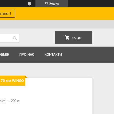
Кошик
талог!
Кошик
ОБМIН
ПРО НАС
КОНТАКТИ
 70 мм WINSO
айті — 200 ₴