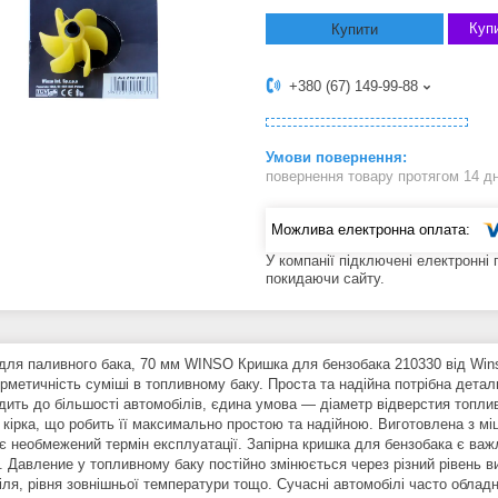
Купи
Купити
+380 (67) 149-99-88
повернення товару протягом 14 д
У компанії підключені електронні
покидаючи сайту.
для паливного бака, 70 мм WINSO Кришка для бензобака 210330 від Winso
ерметичність суміші в топливному баку. Проста та надійна потрібна дета
дить до більшості автомобілів, єдина умова — діаметр відверстия топлив
кірка, що робить її максимально простою та надійною. Виготовлена ​​з міц
є необмежений термін експлуатації. Запірна кришка для бензобака є важ
. Давление у топливному баку постійно змінюється через різний рівень ви
іля, рівня зовнішньої температури тощо. Сучасні автомобілі часто обла