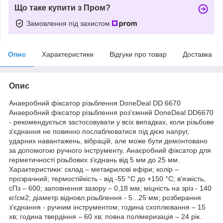
Що таке купити з Пром?
Замовлення під захистом
Опис
Характеристики
Відгуки про товар
Доставка
Опис
Анаеробний фіксатор різьблення DoneDeal DD 6670
Анаеробний фіксатор різьблення роз'ємний DoneDeal DD6670
- рекомендується застосовувати у всіх випадках, коли різьбове
з'єднання не повинно послаблюватися під дією напруг,
ударних навантажень, вібрацій, але може бути демонтовано
за допомогою ручного інструменту. Анаєробний фіксатор для
герметичності різьбових з'єднань від 5 мм до 25 мм.
Характеристики: склад – метакрилові ефіри; колір –
прозрачний; термостійкість - від -55 °С до +150 °С; в'язкість,
сПз – 600; заповнення зазору – 0,18 мм; міцність на зріз - 140
кг/см2; діаметр відновл.різьблення - 5...25 мм; розбирання
з'єднання - ручним інструментом; година схоплювання – 15
хв; година твердіння – 60 хв; повна полімеризація – 24 рік.