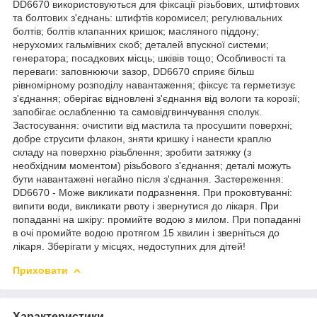
DD6670 використовуються для фіксації різьбових, штифтових
та болтових з'єднань: штифтів коромисел; регулювальних
болтів; болтів клапанних кришок; масляного піддону;
нерухомих гальмівних скоб; деталей впускної системи;
генератора; посадкових місць; шківів тощо; Особливості та
переваги: заповнюючи зазор, DD6670 сприяє більш
рівномірному розподілу навантаження; фіксує та герметизує
з'єднання; оберігає відновлені з'єднання від вологи та корозії;
запобігає ослабленню та самовідгвинчування сполук.
Застосування: очистити від мастила та просушити поверхні;
добре струсити флакон, зняти кришку і нанести краплю
складу на поверхню різьблення; зробити затяжку (з
необхідним моментом) різьбового з'єднання; деталі можуть
бути навантажені негайно після з'єднання. Застереження:
DD6670 - Може викликати подразнення. При проковтуванні:
випити води, викликати рвоту і звернутися до лікаря. При
попаданні на шкіру: промийте водою з милом. При попаданні
в очі промийте водою протягом 15 хвилин і зверніться до
лікаря. Зберігати у місцях, недоступних для дітей!
Приховати
Характеристики