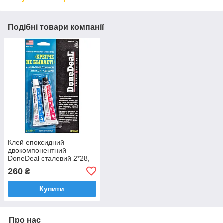
Подібні товари компанії
Клей епоксидний
двокомпонентний
DoneDeal сталевий 2*28,
4г (DD6540)
260
₴
Купити
Про нас