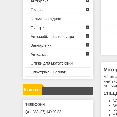
Антифриз
Омивач
Гальмівна рідина
Фільтри
Автомобільні аксесуари
Запчастини
Автохімія
Оливи для мототехнiки
Мотор
Iндустрiальнi оливи
Моторна
яких ви
API SN/
Контакти
СПЕЦИ
AC
AP
BM
+380 (67) 149-99-88
MB