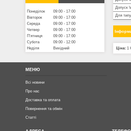
Допуск 
Понеділок
09:00
17:00
Для типу
Вівторок
09:00
17:00
Середа
09:00
17:00
Четвер
09:00
17:00
Інформа
Пʼятниця
09:00
17:00
Субота
09:00
12:00
Ціна:
1 
Неділя
Вихідний
МЕНЮ
Всі новини
Про нас
Доставка та оплата
Повернення та обмiн
Статтi