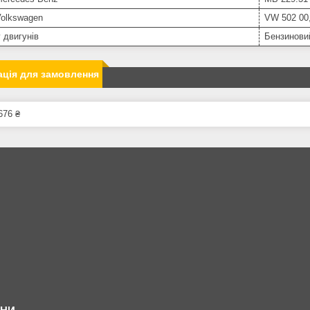
Volkswagen
VW 502 00
 двигунів
Бензинови
ція для замовлення
676 ₴