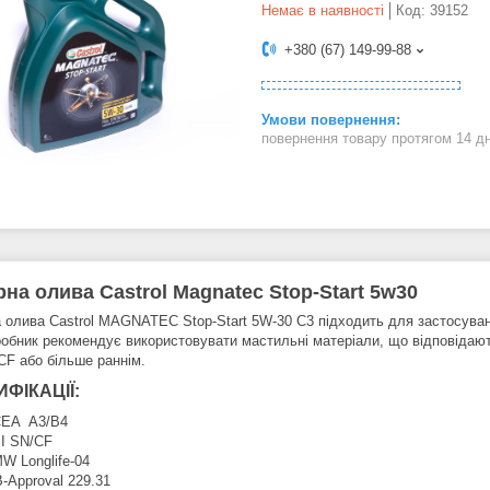
Немає в наявності
Код:
39152
+380 (67) 149-99-88
повернення товару протягом 14 д
на олива Castrol Magnatec Stop-Start 5w30
 олива Castrol MAGNATEC Stop-Start 5W-30 C3 підходить для застосуванн
робник рекомендує використовувати мастильні матеріали, що відповідают
CF або більше раннім.
ФІКАЦІЇ:
EA A3/B4
I SN/CF
W Longlife-04
-Approval 229.31