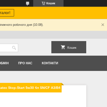
Кошик
талог!
лижчого робочого дня (10.08).
Кошик
ОБМIН
ПРО НАС
КОНТАКТИ
tec Stop-Start 5w30 4л SN/CF А3/В4