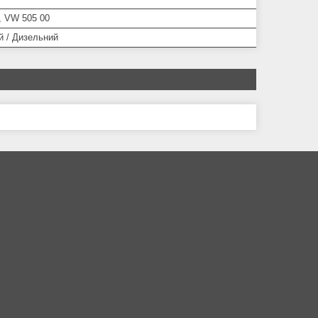
, VW 505 00
й / Дизельний