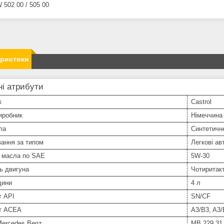
 502 00 / 505 00
еристики
і атрибути
к
Castrol
иробник
Німеччина
ла
Синтетичн
ання за типом
Легкові ав
ь масла по SAE
5W-30
ь двигуна
Чотиритак
дини
4 л
т API
SN/CF
т ACEA
A3/B3, A3/
Mercedes Benz
MB 229.31