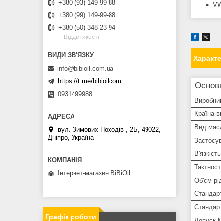
+380 (93) 149-99-88
VW
+380 (99) 149-99-88
+380 (50) 348-23-94
Вiддiл якостi
Характ
info@bibioil.com.ua
https://t.me/bibioilcom
Основн
0931499988
Виробни
Країна в
Вид мас
вул. Зимових Походiв , 2Б, 49022,
Дніпро, Україна
Застосув
В'язкіст
Тактност
Інтернет-магазин BiBiOil
Об'єм рі
Стандар
Стандар
Графік роботи
Допуск 