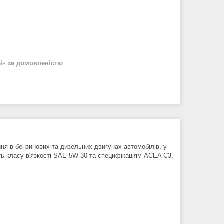
нів
за домовленістю
я в бензинових та дизельних двигунах автомобілів, у
ь класу в'язкості SAE 5W-30 та специфікаціям ACEA C3,