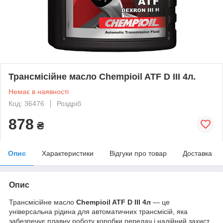
Трансмісійне масло Chempioil ATF D III 4л.
Немає в наявності
Код: 36476
Роздріб
878
₴
Опис
Характеристики
Відгуки про товар
Доставка
Опис
Трансмісійне масло
Chempioil ATF D III 4л
— це
універсальна рідина для автоматичних трансмісій, яка
забезпечує плавну роботу коробки передач і надійний захист