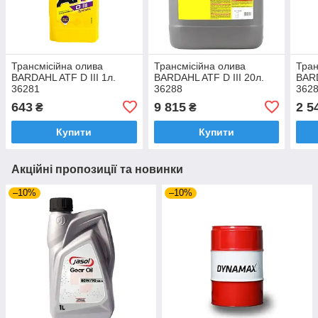
Трансмісійна олива
Трансмісійна олива
Тран
BARDAHL ATF D III 1л.
BARDAHL ATF D III 20л.
BARD
36281
36288
362
643
9 815
2 5
₴
₴
Купити
Купити
Акційні пропозиції та новинки
–10%
–10%