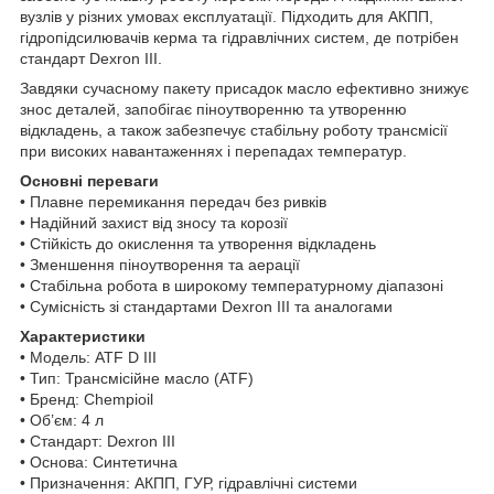
вузлів у різних умовах експлуатації. Підходить для АКПП,
гідропідсилювачів керма та гідравлічних систем, де потрібен
стандарт Dexron III.
Завдяки сучасному пакету присадок масло ефективно знижує
знос деталей, запобігає піноутворенню та утворенню
відкладень, а також забезпечує стабільну роботу трансмісії
при високих навантаженнях і перепадах температур.
Основні переваги
• Плавне перемикання передач без ривків
• Надійний захист від зносу та корозії
• Стійкість до окислення та утворення відкладень
• Зменшення піноутворення та аерації
• Стабільна робота в широкому температурному діапазоні
• Сумісність зі стандартами Dexron III та аналогами
Характеристики
• Модель: ATF D III
• Тип: Трансмісійне масло (ATF)
• Бренд: Chempioil
• Об’єм: 4 л
• Стандарт: Dexron III
• Основа: Синтетична
• Призначення: АКПП, ГУР, гідравлічні системи