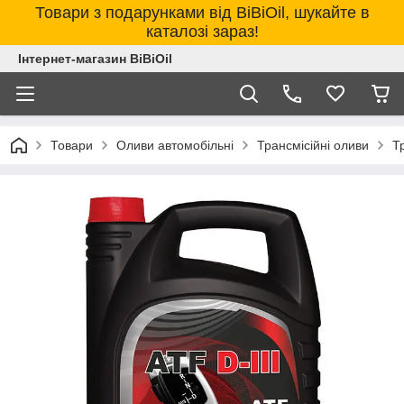
Товари з подарунками від BiBiOil, шукайте в
каталозі зараз!
Інтернет-магазин BiBiOil
Товари
Оливи автомобільні
Трансмісійні оливи
Т