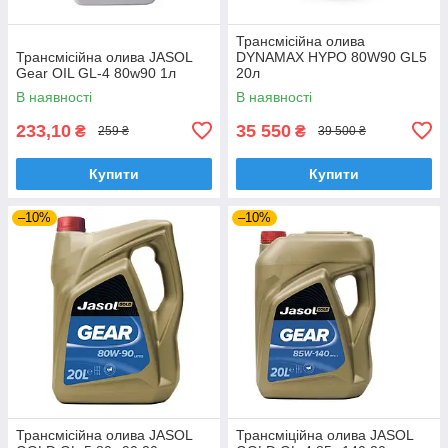
Трансмісійна олива
Трансмісійна олива JASOL
DYNAMAX HYPO 80W90 GL5
Gear OIL GL-4 80w90 1л
20л
В наявності
В наявності
233,10
35 550
₴
₴
259 ₴
39 500 ₴
Купити
Купити
–10%
–10%
Трансмісійна олива JASOL
Трансміційна олива JASOL