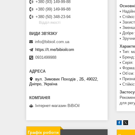
+380 (93) 149-99-88
Основні
+380 (99) 149-99-88
• Надій
• Стійкі
+380 (50) 348-23-94
• Захист
Вiддiл якостi
• Зменш
• Добре
• Зручн
info@bibioil.com.ua
Характ
https://t.me/bibioilcom
• Тип: 
• Бренд:
0931499988
• Серія
• Форма
• Об’єм:
• Призн
вул. Зимових Походiв , 2Б, 49022,
Дніпро, Україна
• Стійкі
Застос
Рекомен
для рег
Інтернет-магазин BiBiOil
Графік роботи