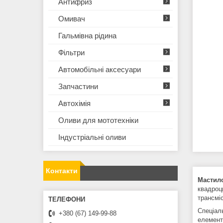
Антифриз
Омивач
Гальмівна рідина
Фільтри
Автомобільні аксесуари
Запчастини
Автохімія
Оливи для мототехнiки
Iндустрiальнi оливи
Контакти
Мастило
квадроц
трансміс
Спеціал
+380 (67) 149-99-88
елемент