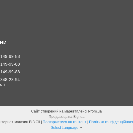
 149-99-88
 149-99-88
 149-99-88
 348-23-94
стi
Сайт створений на маркетплейсі
Prom.ua
Продавець на Bigl.ua
Інтернет-магазин BiBiOil |
Поскаржитися на контент
|
Політика конфіденційност
Select Language
▼