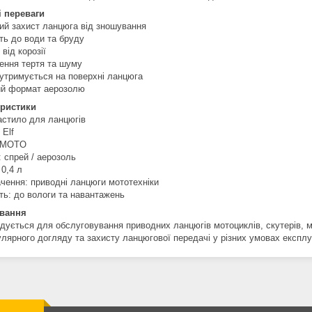
 переваги
ний захист ланцюга від зношування
сть до води та бруду
 від корозії
ення тертя та шуму
 утримується на поверхні ланцюга
ий формат аерозолю
еристики
мастило для ланцюгів
 Elf
: MOTO
: спрей / аерозоль
 0,4 л
ачення: приводні ланцюги мототехніки
сть: до вологи та навантажень
ування
дується для обслуговування приводних ланцюгів мотоциклів, скутерів, мо
улярного догляду та захисту ланцюгової передачі у різних умовах експлуа