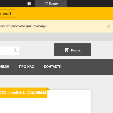
Кошик
талог!
жчого робочого дня (сьогодні).
Кошик
ОБМIН
ПРО НАС
КОНТАКТИ
OTO спрей 0,4л(12)/195628