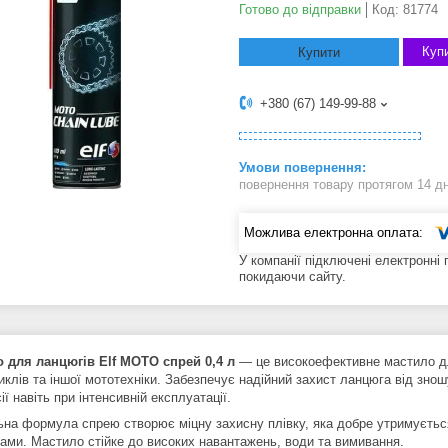
Готово до відправки
Код:
81774
Купи
Купити
+380 (67) 149-99-88
повернення товару протягом 14 д
У компанії підключені електронні
покидаючи сайту.
 для ланцюгів Elf MOTO спрей 0,4 л
— це високоефективне мастило дл
иклів та іншої мототехніки. Забезпечує надійний захист ланцюга від зно
ії навіть при інтенсивній експлуатації.
ьна формула спрею створює міцну захисну плівку, яка добре утримуєтьс
ами. Мастило стійке до високих навантажень, води та вимивання.