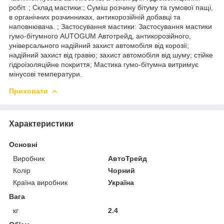
робіт. ; Склад мастики:; Суміш розчину бітуму та гумової пащі,
в органічних розчинниках, антикорозійній добавці та
наповнювача. ; Застосування мастики: Застосування мастики
гумо-бітумного AUTOGUM Автотрейд, антикорозійного,
універсального надійний захист автомобіля від корозії;
надійний захист від гравію; захист автомобіля від шуму; стійке
гідроізоляційне покриття; Мастика гумо-бітумна витримує
мінусові температури.
Приховати
Характеристики
Основні
Виробник
АвтоТрейд
Колір
Чорний
Країна виробник
Україна
Вага
кг
2.4