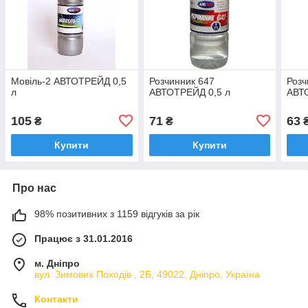
Мовіль-2 АВТОТРЕЙД 0,5
Розчинник 647
Розч
л
АВТОТРЕЙД 0,5 л
АВТ
105
71
63
₴
₴
Купити
Купити
Про нас
98% позитивних з 1159 відгуків за рік
Працює з 31.01.2016
м. Дніпро
вул. Зимових Походiв , 2Б, 49022, Дніпро, Україна
Контакти