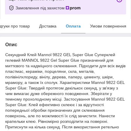
Замовлення під захистом
ідгуки про товар
Доставка
Оплата
Умови повернення
Опис
Секундний Клей Mannol 9822 GEL Super Glue Суперклей
гелевий MANNOL 9822 Gel Super Glue призначений для
миттєвого та надміцного склеювання. Підходити для всіх видів
пластмас, кераміки, порцеляни, скла, металів,
полівінілхлориду, вінілу, дерева, паперу, цементу, шкіри,
мрамору, а також їх сполук. Характеристики Mannol 9822 GEL
Super Glue: Твердий протягом декількох секунд, у зв'язку з
чим вимагає дуже обережного поводження. Зберігати у
темному прохолодному місці. Застосування Mannol 9822 GEL
Super Glue: Клей ефективно склеює і за відсутності
попередньої обробки призначених для склеювання
поверхонь, але по можливості їх слід зачистити. Нанести
крапельки клею. Рівномірно розподілити на поверхні.
Притиснути на кілька секунд. Після використання ретельно