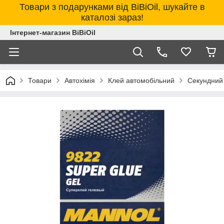
Товари з подарунками від BiBiOil, шукайте в
каталозі зараз!
Інтернет-магазин BiBiOil
Товари
Автохімія
Клей автомобільний
Секундний