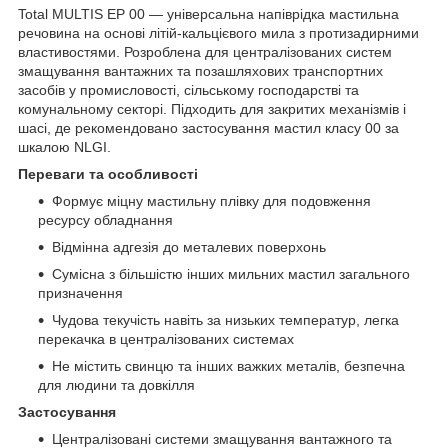
Total MULTIS EP 00 — універсальна напіврідка мастильна
речовина на основі літій-кальцієвого мила з протизадирними
властивостями. Розроблена для централізованих систем
змащування вантажних та позашляхових транспортних
засобів у промисловості, сільському господарстві та
комунальному секторі. Підходить для закритих механізмів і
шасі, де рекомендовано застосування мастил класу 00 за
шкалою NLGI.
Переваги та особливості
Формує міцну мастильну плівку для подовження
ресурсу обладнання
Відмінна адгезія до металевих поверхонь
Сумісна з більшістю інших мильних мастил загального
призначення
Чудова текучість навіть за низьких температур, легка
перекачка в централізованих системах
Не містить свинцю та інших важких металів, безпечна
для людини та довкілля
Застосування
Централізовані системи змащування вантажного та