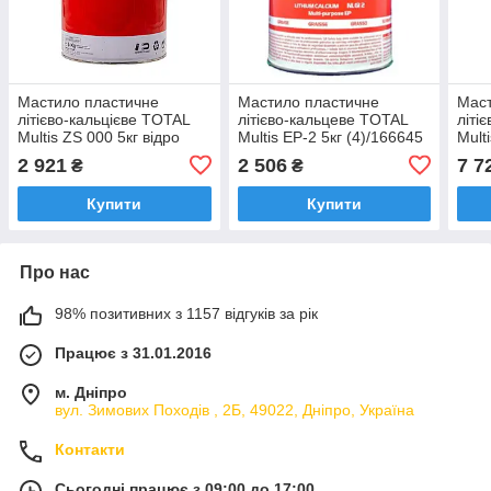
Мастило пластичне
Мастило пластичне
Маст
літієво-кальцієве TOTAL
літієво-кальцеве TOTAL
літі
Multis ZS 000 5кг відро
Multis EP-2 5кг (4)/166645
Mult
(132406)
(140
2 921
2 506
7 7
₴
₴
Купити
Купити
Про нас
98% позитивних з 1157 відгуків за рік
Працює з 31.01.2016
м. Дніпро
вул. Зимових Походiв , 2Б, 49022, Дніпро, Україна
Контакти
Сьогодні працює з 09:00 до 17:00