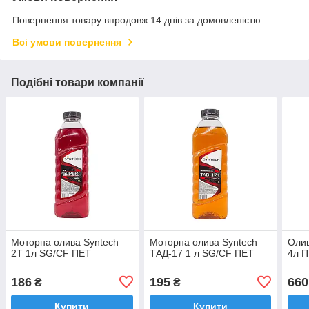
Повернення товару впродовж 14 днів за домовленістю
Всі умови повернення
Подібні товари компанії
Моторна олива Syntech
Моторна олива Syntech
Олив
2Т 1л SG/CF ПЕТ
ТАД-17 1 л SG/CF ПЕТ
4л 
186
195
660
₴
₴
Купити
Купити