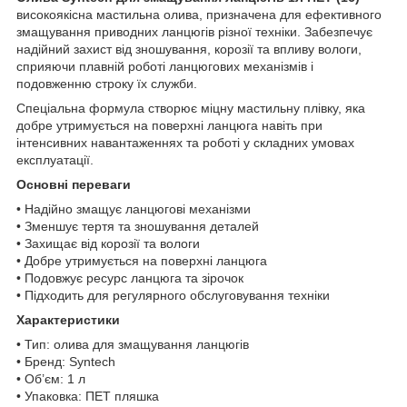
високоякісна мастильна олива, призначена для ефективного
змащування приводних ланцюгів різної техніки. Забезпечує
надійний захист від зношування, корозії та впливу вологи,
сприяючи плавній роботі ланцюгових механізмів і
подовженню строку їх служби.
Спеціальна формула створює міцну мастильну плівку, яка
добре утримується на поверхні ланцюга навіть при
інтенсивних навантаженнях та роботі у складних умовах
експлуатації.
Основні переваги
• Надійно змащує ланцюгові механізми
• Зменшує тертя та зношування деталей
• Захищає від корозії та вологи
• Добре утримується на поверхні ланцюга
• Подовжує ресурс ланцюга та зірочок
• Підходить для регулярного обслуговування техніки
Характеристики
• Тип: олива для змащування ланцюгів
• Бренд: Syntech
• Об’єм: 1 л
• Упаковка: ПЕТ пляшка