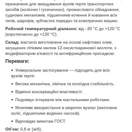
призначене для змащування вузлів тертя транспортних
засобів (колісних і гусеничних), промислового обладнання,
суднових механізмів, підшипників кочення й ковзання всіх
типів, шарнірів, зубчастих передач та електричних машин.
Робочий температурний діапазон:
від –30 °C до +120 °C
(короткочасно до +130 °C).
Склад:
мастило виготовлене на основі нафтових олив,
загущених літієвим милом 12-оксистеаринової кислоти, з
модифікатором в’язкості та антифрикційною присадкою.
Переваги:
Універсальне застосування — підходить для всіх
вузлів тертя.
Висока механічна, хімічна та колоїдна стабільність.
Відмінні консерваційні властивості.
Подовжує інтервали між мастильними роботами.
Можливе використання в закритих вузлах (маточини
коліс, підшипники водяних насосів).
Відповідає вимогам ГОСТ.
Об’єм:
0,8 кг (ж/б).