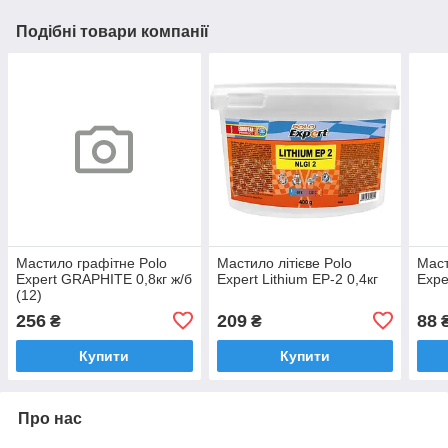
Подібні товари компанії
Мастило графітне Polo
Мастило літієве Polo
Маст
Expert GRAPHITE 0,8кг ж/б
Expert Lithium EP-2 0,4кг
Expe
(12)
256
209
88
₴
₴
Купити
Купити
Про нас