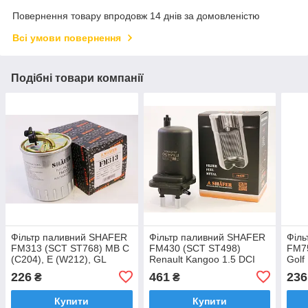
Повернення товару впродовж 14 днів за домовленістю
Всі умови повернення
Подібні товари компанії
Фільтр паливний SHAFER
Фільтр паливний SHAFER
Філь
FM313 (SCT ST768) MB C
FM430 (SCT ST498)
FM7
(C204), E (W212), GL
Renault Kangoo 1.5 DCI
Golf 
(X164), Sprinter (906),
01-08 (без датчика)
B3, 
226
461
236
₴
₴
2.0D-3.0D, 04- (2
10
Купити
Купити