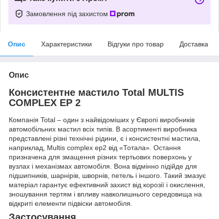
Замовлення під захистом
Опис
Характеристики
Відгуки про товар
Доставка
Опис
Консистентне мастило Total MULTIS
COMPLEX EP 2
Компанія Total – один з найвідоміших у Європі виробників
автомобільних мастил всіх типів. В асортименті виробника
представлені різні технічні рідини, є і консистентні мастила,
наприклад, Multis complex ep2 від «Тотала». Остання
призначена для змащення різних тертьових поверхонь у
вузлах і механізмах автомобіля. Вона відмінно підійде для
підшипників, шарнірів, шворнів, петель і іншого. Такий змазує
матеріал гарантує ефективний захист від корозії і окислення,
зношування тертям і впливу навколишнього середовища на
відкриті елементи підвіски автомобіля.
Застосування