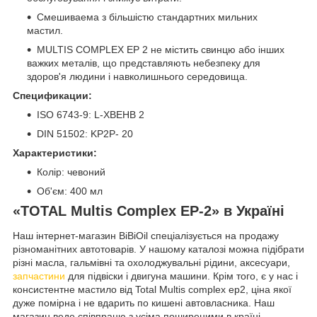
Смешиваема з більшістю стандартних мильних
мастил.
MULTIS COMPLEX EP 2 не містить свинцю або інших
важких металів, що представляють небезпеку для
здоров'я людини і навколишнього середовища.
Спецификации:
ISO 6743-9: L-XBEHB 2
DIN 51502: KP2P- 20
Характеристики:
Колір: чевоний
Об'єм: 400 мл
«TOTAL Multis Complex EP-2» в Україні
Наш інтернет-магазин BiBiOil спеціалізується на продажу
різноманітних автотоварів. У нашому каталозі можна підібрати
різні масла, гальмівні та охолоджувальні рідини, аксесуари,
запчастини
для підвіски і двигуна машини. Крім того, є у нас і
консистентне мастило від Total Multis complex ep2, ціна якої
дуже помірна і не вдарить по кишені автовласника. Наш
магазин веде співпрацю з усіма поширеними в країні