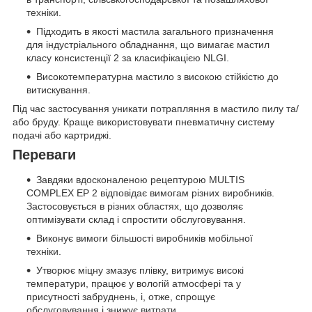
техніки.
Підходить в якості мастила загального призначення
для індустріального обладнання, що вимагає мастил
класу консистенції 2 за класифікацією NLGI.
Високотемпературна мастило з високою стійкістю до
витискування.
Під час застосування уникати потрапляння в мастило пилу та/
або бруду. Краще використовувати пневматичну систему
подачі або картриджі.
Переваги
Завдяки вдосконаленою рецептурою MULTIS
COMPLEX EP 2 відповідає вимогам різних виробників.
Застосовується в різних областях, що дозволяє
оптимізувати склад і спростити обслуговування.
Виконує вимоги більшості виробників мобільної
техніки.
Утворює міцну змазує плівку, витримує високі
температури, працює у вологій атмосфері та у
присутності забруднень, і, отже, спрощує
обслуговування і знижує витрати.