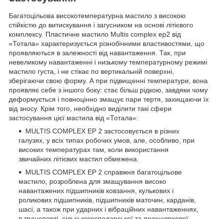
Багатоцільова високотемпературна мастило з високою
стійкістю до витискування і загусником на основі літієвого
комплексу. Пластичне мастило Multis complex ep2 від
«Тотала» характеризується різнобічними властивостями, що
проявляються в залежності від навантаження. Так, при
невеликому навантаженні і низькому температурному режимі
мастило густа, і не стікає по вертикальній поверхні,
зберігаючи свою форму. А при підвищенні температури, вона
проявляє себе з іншого боку: стає більш рідкою, завдяки чому
деформується і повноцінно змащує пари тертя, захищаючи їх
від зносу. Крім того, необхідно виділити такі сфери
застосування цієї мастила від «Тотала»:
MULTIS COMPLEX EP 2 застосовується в різних
галузях, у всіх типах робочих умов, але, особливо, при
високих температурах там, коли використання
звичайних літієвих мастил обмежена.
MULTIS COMPLEX EP 2 справжня багатоцільове
мастило, розроблена для змащування високо
навантажених підшипників ковзання, кулькових і
роликових підшипників, підшипників маточин, карданів,
шасі, а також при ударних і вібраційних навантаженнях,
в транспорті, сільськогосподарської та позашляхової