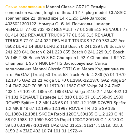
Свічка запалювання
Mannol Classic CR71C Розміри
compaction:washer; length of thread:12.7; plug model: CLASSIC;
spanner size:21; thread size:14 x 1.25; EAN-Barcode:
4036021300122. Номери О. Є. М. Посилальні номери
RENAULT 77 00 733 422 RENAULT 77 01 366 513 RENAULT 77
01 414 022 RENAULT TRUCKS 77 01 366 513 RENAULT
TRUCKS 77 01 414 022 RENAULT TRUCKS 77 00 733 422 Acd
8502 BERU 14-8BU BERU Z 118 Bosch 0 241 229 578 Bosch 0
241 229 641 Bosch 0 241 229 855 Bosch 0 241 229 919 Bosch
W 145 T 35 Bosch W 8 BC Champion L 92 Y Champion L 92 YC
Champion L 95 Y NGK BP4HS Застосовується Свічка
запалювання Mannol Classic CR71C в: Марка Код двигуна кв
л. с. Рік GAZ (Truck) 53 Truck 53 Truck Perk. 4.236 (V) 01.1970-
12.1975 GAZ 21 21 Volga 51 70 01.1960-12.1970 GAZ Volga 24
2.4 ZMZ-24D 70 95 01.1970-01.1987 GAZ Volga 24 2.4 ZMZ
402.1 74 101 01.1985-01.1993 GAZ Volga 3110 2.4 ZMZ 402.10
74 101 RENAULT Estafette 1.3 810 01 26 37 10.1968-09.1980
ROVER Spitfire 1.2 MK I 46 63 01.1962-12.1965 ROVER Spitfire
1.2 MK II 49 67 12.1965-12.1967 ROVER TR 8 3.5 99 135
01.1980-12.1981 SKODA Rapid 120G/130/135 G 1.2 120 G 43
58 02.1983-12.1990 SKODA Rapid 120G/130/135 G 1.3 130 G
39 53 08.1987-10.1991 UAZ UAZ 31512, 31514, 31519, 3153,
3159 2.4 ZMZ 402.10 74 101 01.1972-->