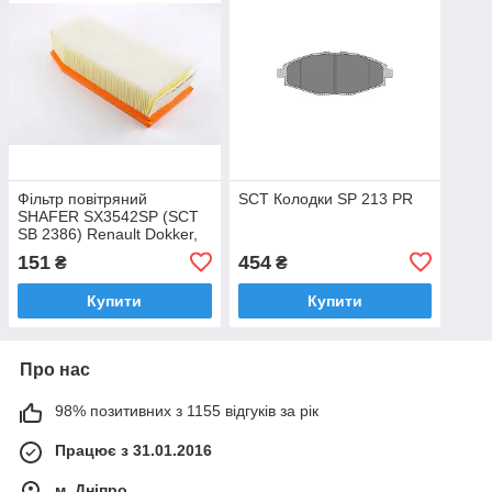
Фільтр повітряний
SCT Колодки SP 213 PR
SHAFER SX3542SP (SCT
SB 2386) Renault Dokker,
Duster, Logan II, Captur,
151
454
₴
₴
Clio IV, 0.9-1.6, 12
Купити
Купити
Про нас
98% позитивних з 1155 відгуків за рік
Працює з 31.01.2016
м. Дніпро