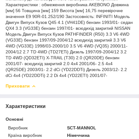
Характеристики : обмеження виробника AKEBONO Довжина
[мм] 56 Товщина [мм] 159 Висота [мм] 16,75 перевірочне
значення E9 90R-01.252/190 Застосовність: INFINITI Модель
Двигун Випуск Кузов Q45 4.1 (VH41DE) бензин 1993/01- седан
QX4 3.3 (VG33E) бензин 1997/01- всюдихід закритий NISSAN
Модель Двигун Випуск Кузов PATHFINDER (R50) 3.3 V6 4WD
(VG33E) бензин 1997/09-2004/12 всюдихід закритий 3.3 V6
4WD (VG33E) 1998/03-2000/10 3.5 V6 4WD (VQ35) 2000/11-
2004/12 2.7 TD 4WD (TD27ETi) Дизель 1997/09-2004/12 3.2
TD 4WD (QD32ETI) X-TRAIL (T30) 2.0 (QR20DE) бензин
2001/07- всюдихід закритий 2.0 4x4 2001/06- 2.5 4x4
(QR25DE) 2003/01- 2.2 dCi (YD22DDTi) Дизель 2003/12- 2.2
dCi 4x4 (YD22DDTi) 2.2 Di 4x4 (YD22ETI) 2001/07-
Приховати
Характеристики
Основні
Виробник
SCT-MANNOL
Країна виробник
Німеччина