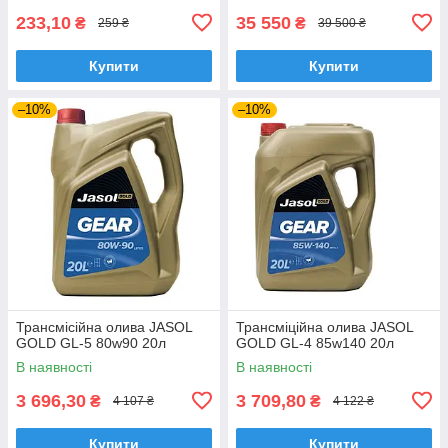
233,10
35 550
₴
₴
259 ₴
39 500 ₴
Купити
Купити
–10%
–10%
Трансмісійна олива JASOL
Трансміційна олива JASOL
GOLD GL-5 80w90 20л
GOLD GL-4 85w140 20л
В наявності
В наявності
3 696,30
3 709,80
₴
₴
4 107 ₴
4 122 ₴
Купити
Купити