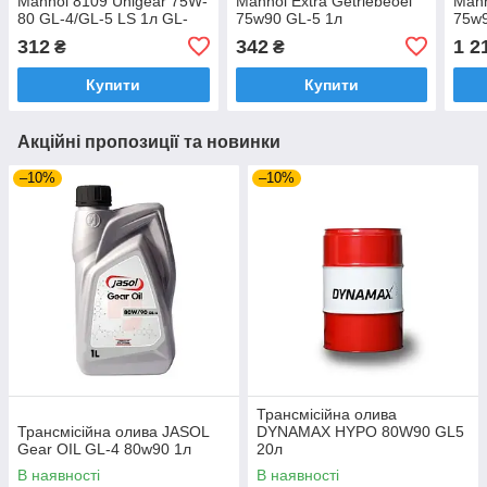
Mannol 8109 Unigear 75W-
Mannol Extra Getriebeoel
Mann
80 GL-4/GL-5 LS 1л GL-
75w90 GL-5 1л
75w9
4/GL-5 LS
312
342
1 2
₴
₴
Купити
Купити
Акційні пропозиції та новинки
–10%
–10%
Трансмісійна олива
Трансмісійна олива JASOL
DYNAMAX HYPO 80W90 GL5
Gear OIL GL-4 80w90 1л
20л
В наявності
В наявності