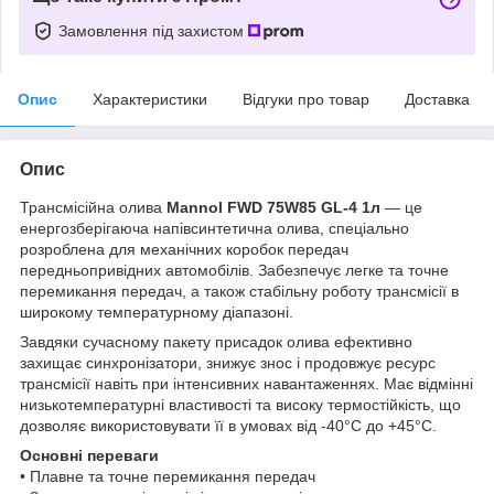
Замовлення під захистом
Опис
Характеристики
Відгуки про товар
Доставка
Опис
Трансмісійна олива
Mannol FWD 75W85 GL-4 1л
— це
енергозберігаюча напівсинтетична олива, спеціально
розроблена для механічних коробок передач
передньопривідних автомобілів. Забезпечує легке та точне
перемикання передач, а також стабільну роботу трансмісії в
широкому температурному діапазоні.
Завдяки сучасному пакету присадок олива ефективно
захищає синхронізатори, знижує знос і продовжує ресурс
трансмісії навіть при інтенсивних навантаженнях. Має відмінні
низькотемпературні властивості та високу термостійкість, що
дозволяє використовувати її в умовах від -40°C до +45°C.
Основні переваги
• Плавне та точне перемикання передач