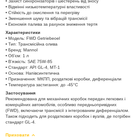
• Захист синхронізаторів і шестерень від зносу
• Відмінні низькотемпературні властивості
• Стійкість до окислення та перегріву
• Зменшення шуму та вібрацій трансмісії
• Економія палива за рахунок зниження тертя
Характеристики
• Модель: FWD Getriebeoel
• Тип: Трансмісійна олива
• Бренд: Mannol
• Об’єм: 1 л
• В’язкість: SAE 75W-85
• Стандарт: API GL-4, MT-1
• Основа: Напівсинтетична
• Призначення: МКПП, роздаткові коробки, диференціали
• Температура застигання: до -45°C
Застосування
Рекомендована для механічних коробок передач легкових і
комерційних автомобілів, особливо передньопривідних
(FWD), включаючи трансмісії з інтегрованим диференціалом.
Також підходить для роздаткових коробок і вузлів, де потрібен
стандарт GL-4.
Приховати