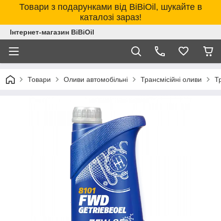
Товари з подарунками від BiBiOil, шукайте в
каталозі зараз!
Інтернет-магазин BiBiOil
Товари
Оливи автомобільні
Трансмісійні оливи
Т