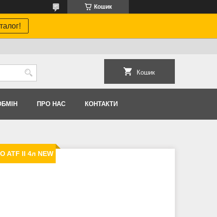
Кошик
талог!
Кошик
ОБМIН
ПРО НАС
КОНТАКТИ
O ATF II 4л NEW