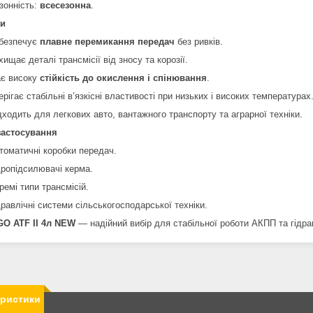
зонність:
всесезонна
.
ги
безпечує
плавне перемикання передач
без ривків.
хищає деталі трансмісії від зносу та корозії.
є високу
стійкість до окислення і спінювання
.
ерігає стабільні в’язкісні властивості при низьких і високих температурах
дходить для легкових авто, вантажного транспорту та аграрної техніки.
застосування
томатичні коробки передач.
дропідсилювачі керма.
ремі типи трансмісій.
дравлічні системи сільськогосподарської техніки.
O ATF II 4л NEW
— надійний вибір для стабільної роботи АКПП та гідра
еристики