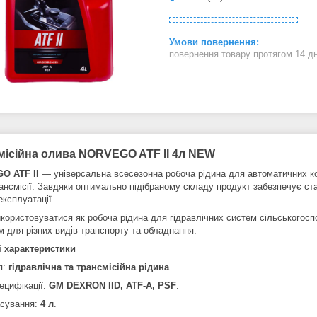
повернення товару протягом 14 д
місійна олива NORVEGO ATF II 4л NEW
O ATF II
— універсальна всесезонна робоча рідина для автоматичних ко
ансмісії. Завдяки оптимально підібраному складу продукт забезпечує ста
експлуатації.
користовуватися як робоча рідина для гідравлічних систем сільськогоспо
м для різних видів транспорту та обладнання.
 характеристики
п:
гідравлічна та трансмісійна рідина
.
ецифікації:
GM DEXRON IID, ATF-A, PSF
.
сування:
4 л
.