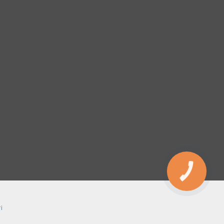
КНОПКА
ЗВ'ЯЗКУ
і