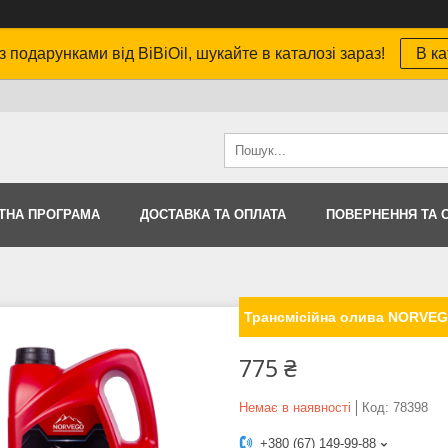
з подарунками від BiBiOil, шукайте в каталозі зараз!
В ка
ТНА ПРОГРАМА
ДОСТАВКА ТА ОПЛАТА
ПОВЕРНЕННЯ ТА 
Трансмісійна олива NORVEG
775 ₴
Немає в наявності
Код:
78398
+380 (67) 149-99-88