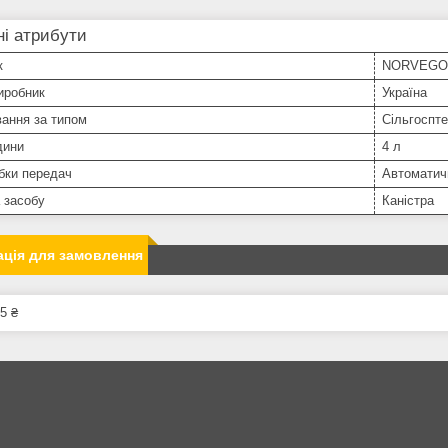
і атрибути
к
NORVEGO
иробник
Україна
ання за типом
Сільгоспте
дини
4 л
бки передач
Автоматич
 засобу
Каністра
ція для замовлення
5 ₴