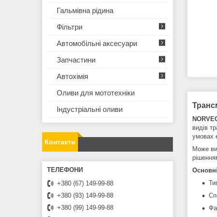
Гальмівна рідина
Фільтри
Автомобільні аксесуари
Запчастини
Автохімія
Оливи для мототехнiки
Транс
Iндустрiальнi оливи
NORVEG
видів тр
умовах 
Контакти
Може ви
рішення
Основні
Ти
+380 (67) 149-99-88
Сп
+380 (93) 149-99-88
+380 (99) 149-99-88
Фа