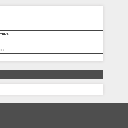
хніка
на