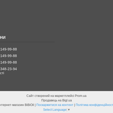
 149-99-88
 149-99-88
 149-99-88
 348-23-94
стi
Сайт створений на маркетплейсі
Prom.ua
Продавець на Bigl.ua
Інтернет-магазин BiBiOil |
Поскаржитися на контент
|
Політика конфіденційност
Select Language
▼