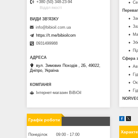
+380 (50) 348-23-94
Се
Вiддiл якостi
Перева
За
За
info@bibioil.com.ua
Ма
https://t.me/bibioilcom
Зб
0931499988
Пі
Сфера 
вул. Зимових Походiв , 2Б, 49022,
Ав
Дніпро, Україна
Гі
Ок
Гі
Інтернет-магазин BiBiOil
NORVEG
Графік роботи
Характ
Понеділок
09:00
17:00