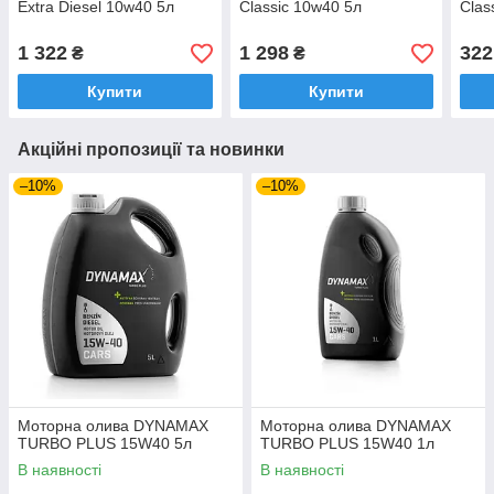
Extra Diesel 10w40 5л
Classic 10w40 5л
Clas
1 322
1 298
322
₴
₴
Купити
Купити
Акційні пропозиції та новинки
–10%
–10%
Моторна олива DYNAMAX
Моторна олива DYNAMAX
TURBO PLUS 15W40 5л
TURBO PLUS 15W40 1л
В наявності
В наявності