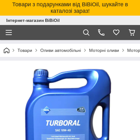
Товари з подарунками від BiBiOil, шукайте в
каталозі зараз!
Інтернет-магазин BiBiOil
Товари
Оливи автомобільні
Моторні оливи
Мотор