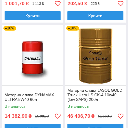
1 001,70
202,50
₴
₴
1 113 ₴
225 ₴
Купити
Купити
–10%
–10%
Моторна олива JASOL GOLD
Моторна олива DYNAMAX
Truck Ultra LS CK-4 10w40
ULTRA 5W40 60л
(low SAPS) 200л
В наявності
В наявності
14 382,90
46 406,70
₴
₴
15 981 ₴
51 563 ₴