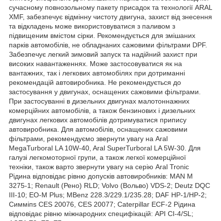
сучасному повнозольному пакету присадок та технології ARAL
XMF, забезпечує відмінну чистоту двигуна, захист від знесення
та відкладень може використовуватися з паливом з
підвищеним вмістом сірки. Рекомендується для змішаних
парків автомобілів, не обладнаних сажовими фільтрами DPF.
Забезпечує легкий зимовий запуск та надійний захист при
високих навантаженнях. Може застосовуватися як на
вантажних, так і легкових автомобілях при дотриманні
рекомендацій автовиробника. Не рекомендується до
застосування у двигунах, оснащених сажовими фільтрами.
При застосуванні в дизельних двигунах малотоннажних
комерційних автомобілів, а також бензинових і дизельних
двигунах легкових автомобілів дотримуватися припису
автовиробника. Для автомобілів, оснащених сажовими
фільтрами, рекомендуємо звернути увагу на Aral
MegaTurboral LA 10W-40, Aral SuperTurboral LA 5W-30. Для
галузі легкомоторної групи, а також легкої комерційної
техніки, також варто звернути увагу на серію Aral Tronic
Рідина відповідає рівню допусків автовиробників: MAN М
3275-1; Renault (Рено) RLD; Volvo (Вольво) VDS-2; Deutz DQC
III-10; EO-M Plus; MBenz 228.3/229.1/235.28; DAF HP-1/HP-2;
Симміпѕ CES 20076, CES 20077; Cаterpillar ECF-2 Рідина
відповідає рівню міжнародних специфікацій: API CI-4/SL;