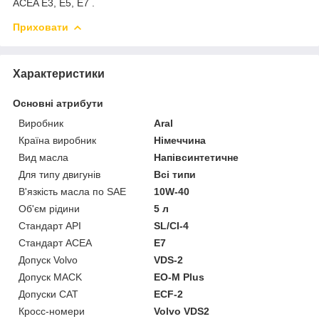
ACEA Е3, E5, E7 .
Приховати
Характеристики
Основні атрибути
Виробник
Aral
Країна виробник
Німеччина
Вид масла
Напівсинтетичне
Для типу двигунів
Всі типи
В'язкість масла по SAE
10W-40
Об'єм рідини
5 л
Стандарт API
SL/CI-4
Стандарт ACEA
E7
Допуск Volvo
VDS-2
Допуск MACK
EO-M Plus
Допуски CAT
ECF-2
Кросс-номери
Volvo VDS2