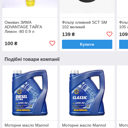
Омивач ЗИМА
Фільтр оливний SCT SM
Філь
ADVANTAGE ТАЙГА
102 великий
105
Лимон -80 0.9 л
139
109
₴
100
₴
Купити
Подібні товари компанії
Моторне масло Mannol
Моторне масло Mannol
Мот