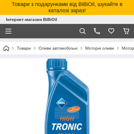
Товари з подарунками від BiBiOil, шукайте в
каталозі зараз!
Інтернет-магазин BiBiOil
Товари
Оливи автомобільні
Моторні оливи
Мотор