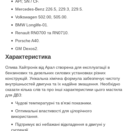
API; SN / CF.
Mercedes-Benz 226.5, 229.3, 229.5.
Volkswagen 502.00, 505.00.
BMW Longlife-01.
Renault RN0700 та RN0710.
Porsche A40.
GM Dexos2.
Характеристика
Олива Хайтронік від Арал створена для експлуатації в
бензинових та дизельних силових установках різних
конструкцій. Унікальна хімічна формула забезпечує чистоту
внутрішньостей двигуна та їх надійне змащення. Необхідно
сказати кілька слів та про інші характеристики цього мастила
для ДВЗ:
Чудові температурні та в'язкі показники.
Оптимальні властивості для цілорічного
використання.
Підтримує всі небажані відкладення в двигуні у
суспензії.