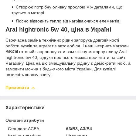
Створює потрібну оливну прослою між деталями, що
труться в моторі.
Якісно відводить тепло від нагріваючихся елементів.
Aral hightronic 5w 40, ціна в Україні
Своєчасна заміна технічних рідин запорука довговічності
роботи вузлів та агрегатів автомобіля. І наш інтернет-магазин
BiBiOil готовий запропонувати вам якісну моторну оливу Aral
hightronic 5w 40, відгуки про нього можна прочитати на сайті
магазину. Ціна на цю змащувальну рідину є демократичною, а
замовити можна з будь-якого міста України. Для купівлі
натисніть кнопку внизу!
Приховати
Характеристики
Основні атрибути
Стандарт ACEA
A3/B3, A3/B4
Країна виробник
Німеччина