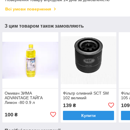
Всі умови повернення
З цим товаром також замовляють
Омивач ЗИМА
Фільтр оливний SCT SM
Філь
ADVANTAGE ТАЙГА
102 великий
105
Лимон -80 0.9 л
139
109
₴
100
₴
Купити