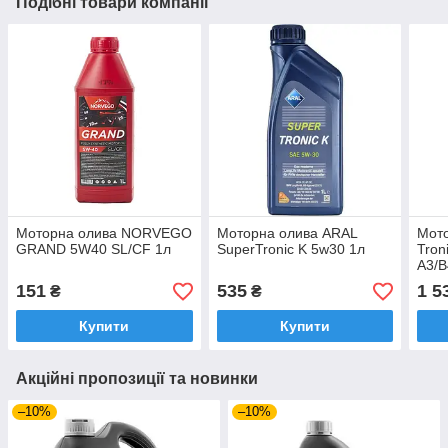
Подібні товари компанії
Моторна олива NORVEGO
Моторна олива ARAL
Мото
GRAND 5W40 SL/CF 1л
SuperTronic K 5w30 1л
Tron
A3/B
151
535
1 5
₴
₴
Купити
Купити
Акційні пропозиції та новинки
–10%
–10%