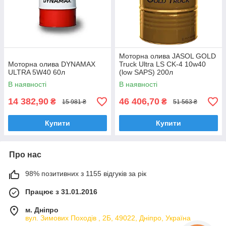
Моторна олива JASOL GOLD
Моторна олива DYNAMAX
Truck Ultra LS CK-4 10w40
ULTRA 5W40 60л
(low SAPS) 200л
В наявності
В наявності
14 382,90
46 406,70
₴
₴
15 981 ₴
51 563 ₴
Купити
Купити
Про нас
98% позитивних з 1155 відгуків за рік
Працює з 31.01.2016
м. Дніпро
вул. Зимових Походiв , 2Б, 49022, Дніпро, Україна