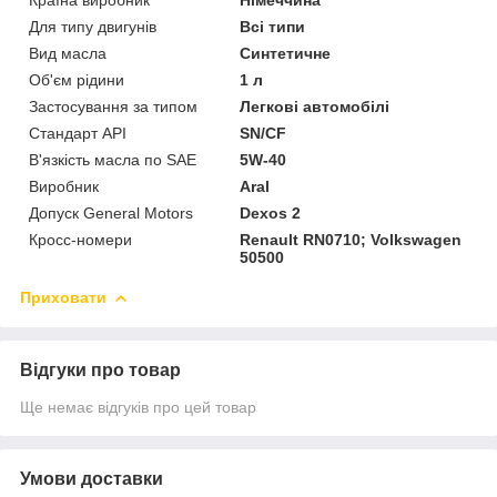
Для типу двигунів
Всі типи
Вид масла
Синтетичне
Об'єм рідини
1 л
Застосування за типом
Легкові автомобілі
Стандарт API
SN/CF
В'язкість масла по SAE
5W-40
Виробник
Aral
Допуск General Motors
Dexos 2
Кросс-номери
Renault RN0710; Volkswagen
50500
Приховати
Відгуки про товар
Ще немає відгуків про цей товар
Умови доставки