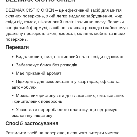
DEZIMAX ČISTIČ OKIEN – це ефективний засіб для миття
скляних поверхонь, який легко видаляє забруднення, жир,
сліди від комах, нікотиновий наліт і залишки воску. Завдяки
спеціальній формулі, засіб не залишає розводів і забезпечує
ідеальну прозорість вікон, дзеркал, скляних меблів та інших
поверхонь.
Переваги
Видаляє жир, пил, нікотиновий наліт і сліди від комах
Забезпечує блиск без розводів
Має приємний аромат
Підходить для використання у квартирах, офісах та
автомобілях
Можна використовувати для лакованих, емальованих
і кришталевих поверхонь
Упаковка з переробленого пластику, що підтримує
екологічну ініціативу
Спосіб застосування
Розпилити засіб на поверхню, після чого витерти чистою