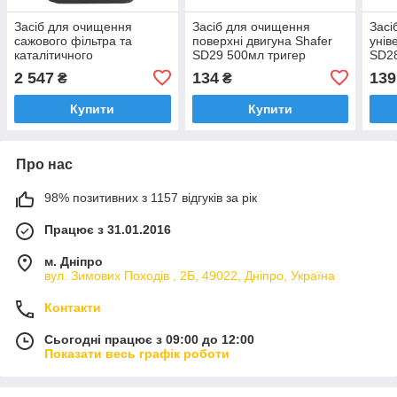
Засіб для очищення
Засіб для очищення
Засі
сажового фільтра та
поверхні двигуна Shafer
унів
каталітичного
SD29 500мл тригер
SD28
нейтралізатора BARDAHL
2 547
134
139
₴
₴
DPF CLEANER 600мл
(2244B)
Купити
Купити
Про нас
98% позитивних з 1157 відгуків за рік
Працює з 31.01.2016
м. Дніпро
вул. Зимових Походiв , 2Б, 49022, Дніпро, Україна
Контакти
Сьогодні працює з 09:00 до 12:00
Показати весь графік роботи