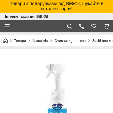
Товари з подарунками від BiBiOil, шукайте в
каталозі зараз!
Інтернет-магазин BiBiOil
Товари
Автохімія
Очисники для скла
Засіб для м