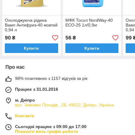
Охолоджуюча рідина
МФК Тосол NordWay-40
Охо
Вамп Антифриз-40 жовтий
ECO-25 1л/0,9кг
Вамп
0,94 л
0,94
90
56
99
₴
₴
Купити
Купити
Про нас
98% позитивних з 1157 відгуків за рік
Працює з 31.01.2016
м. Дніпро
вул. Зимових Походiв , 2Б, 49022, Дніпро, Україна
Контакти
Сьогодні працює з 09:00 до 17:00
Показати весь графік роботи