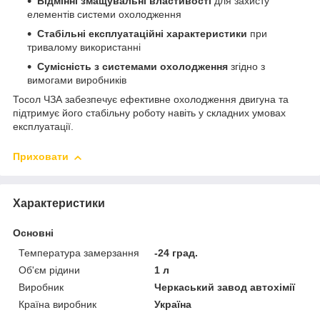
Відмінні змащувальні властивості
для захисту
елементів системи охолодження
Стабільні експлуатаційні характеристики
при
тривалому використанні
Сумісність з системами охолодження
згідно з
вимогами виробників
Тосол ЧЗА забезпечує ефективне охолодження двигуна та
підтримує його стабільну роботу навіть у складних умовах
експлуатації.
Приховати
Характеристики
Основні
Температура замерзання
-24 град.
Об'єм рідини
1 л
Виробник
Черкаський завод автохімії
Країна виробник
Україна