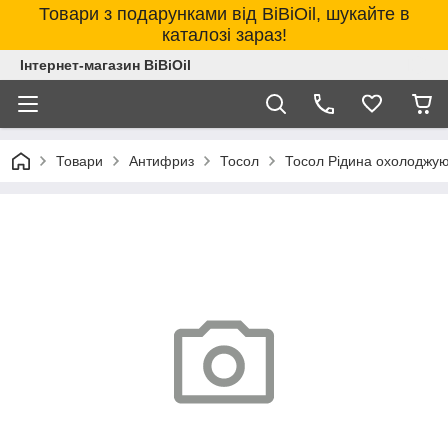
Товари з подарунками від BiBiOil, шукайте в
каталозі зараз!
Інтернет-магазин BiBiOil
Товари
Антифриз
Тосол
Тосол Рідина охолоджу