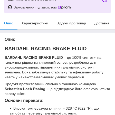
Замовлення під захистом
Опис
Характеристики
Відгуки про товар
Доставка
Опис
BARDAHL RACING BRAKE FLUID
BARDAHL RACING BRAKE FLUID
– це 100% синтетична
гальмівна рідина на гліколевій основі, розроблена для
високопродуктивних гідравлічних гальмівних систем і
зчеплень. Вона забезпечує стабільну та ефективну роботу
навіть у найекстремальніших умовах перегонів.
Продукт протестований спільно з гоночною командою
Sebastien Loeb Racing
, що підтверджує його ефективність та
високу якість.
Основні переваги:
Висока температура кипіння – 328 °C (622 °F), що
запобігає перегріву гальмівної системи.