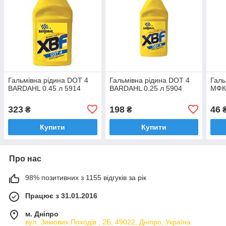
Гальмівна рідина DOT 4
Гальмівна рідина DOT 4
Галь
BARDAHL 0.45 л 5914
BARDAHL 0.25 л 5904
МФК 
323
198
46
₴
₴
Купити
Купити
Про нас
98% позитивних з 1155 відгуків за рік
Працює з 31.01.2016
м. Дніпро
вул. Зимових Походiв , 2Б, 49022, Дніпро, Україна