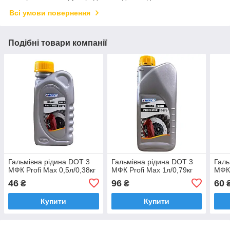
Всі умови повернення
Подібні товари компанії
Гальмівна рідина DOT 3
Гальмівна рідина DOT 3
Галь
МФК Profi Max 0,5л/0,38кг
МФК Profi Max 1л/0,79кг
МФК 
46
96
60
₴
₴
Купити
Купити