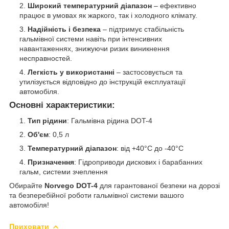
Широкий температурний діапазон
– ефективно
працює в умовах як жаркого, так і холодного клімату.
Надійність і безпека
– підтримує стабільність
гальмівної системи навіть при інтенсивних
навантаженнях, знижуючи ризик виникнення
несправностей.
Легкість у використанні
– застосовується та
утилізується відповідно до інструкцій експлуатації
автомобіля.
Основні характеристики:
Тип рідини
: Гальмівна рідина DOT-4
Об'єм
: 0,5 л
Температурний діапазон
: від +40°C до -40°C
Призначення
: Гідроприводи дискових і барабанних
гальм, системи зчеплення
Обирайте
Norvego DOT-4
для гарантованої безпеки на дорозі
та безперебійної роботи гальмівної системи вашого
автомобіля!
Приховати