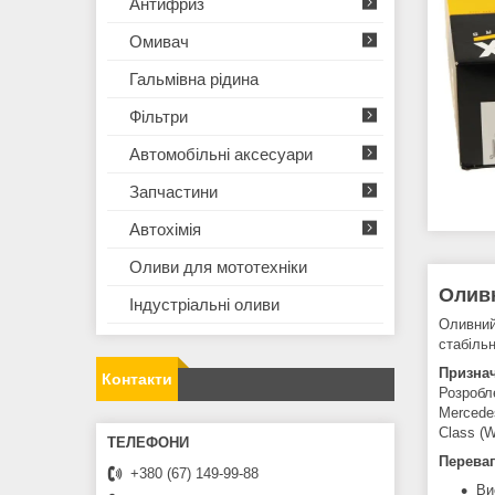
Антифриз
Омивач
Гальмівна рідина
Фільтри
Автомобільні аксесуари
Запчастини
Автохімія
Оливи для мототехнiки
Олив
Iндустрiальнi оливи
Оливний
стабіль
Призна
Контакти
Розробле
Mercede
Class (W
Переваг
+380 (67) 149-99-88
Ви