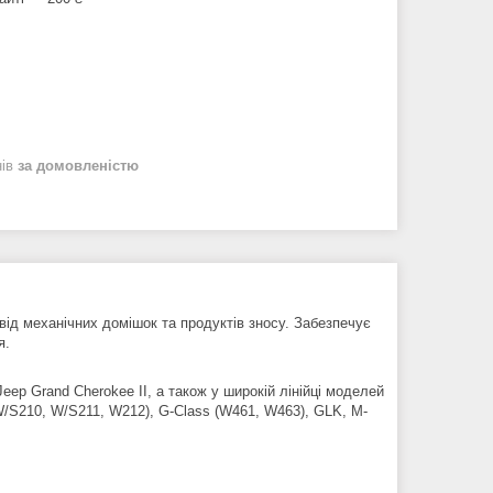
нів
за домовленістю
ід механічних домішок та продуктів зносу. Забезпечує
я.
eep Grand Cherokee II, а також у широкій лінійці моделей
W/S210, W/S211, W212), G-Class (W461, W463), GLK, M-