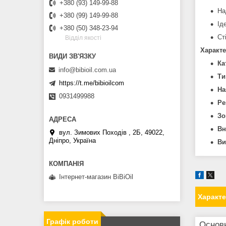
+380 (93) 149-99-88
На
+380 (99) 149-99-88
Ід
+380 (50) 348-23-94
Ст
Вiддiл якостi
Характе
Ка
info@bibioil.com.ua
Ти
https://t.me/bibioilcom
На
0931499988
Ре
Зо
Вн
вул. Зимових Походiв , 2Б, 49022,
Дніпро, Україна
Ви
Інтернет-магазин BiBiOil
Характ
Графік роботи
Основ