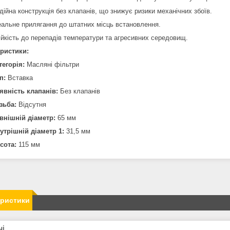
дійна конструкція без клапанів, що знижує ризики механічних збоїв.
еальне прилягання до штатних місць встановлення.
ійкість до перепадів температури та агресивних середовищ.
ристики:
тегорія:
Масляні фільтри
п:
Вставка
явність клапанів:
Без клапанів
зьба:
Відсутня
внішній діаметр:
65 мм
утрішній діаметр 1:
31,5 мм
сота:
115 мм
еристики
ні