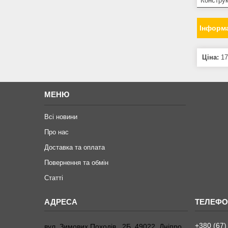
Конструк
Інформа
Ціна:
17
МЕНЮ
Всі новини
Про нас
Доставка та оплата
Повернення та обмiн
Статтi
+380 (67)
вул. Зимових Походiв , 2Б, 49022, Дніпро,