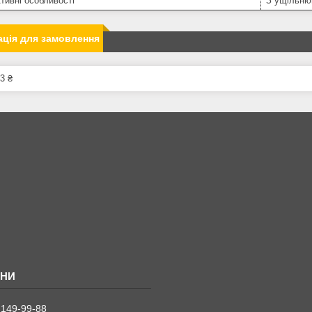
тивні особливості
З ущільню
ція для замовлення
3 ₴
 149-99-88