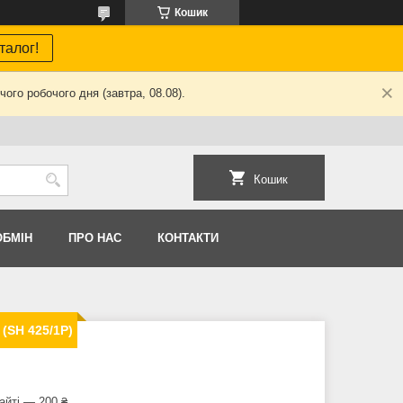
Кошик
талог!
ого робочого дня (завтра, 08.08).
Кошик
ОБМIН
ПРО НАС
КОНТАКТИ
(SH 425/1P)
айті — 200 ₴