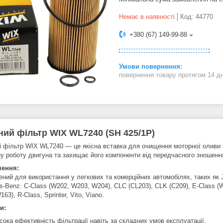
Немає в наявності
Код:
44770
+380 (67) 149-99-88
повернення товару протягом 14 д
ний
фільтр WIX WL7240 (SH 425/1P)
 фільтр WIX WL7240 — це якісна вставка для очищення моторної оливи в
ну роботу двигуна та захищає його компоненти від передчасного зношенн
чення:
ний для використання у легкових та комерційних автомобілях, таких як J
s-Benz: C-Class (W202, W203, W204), CLC (CL203), CLK (C209), E-Class (
163), R-Class, Sprinter, Vito, Viano.
и:
сока ефективність фільтрації навіть за складних умов експлуатації.