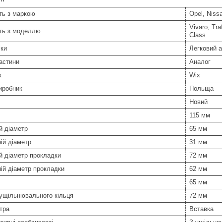
ть з маркою
Opel, Niss
Vivaro, Tra
сть з моделлю
Class
іки
Легковий 
астини
Аналог
к
Wix
иробник
Польща
Новий
115 мм
й діаметр
65 мм
ій діаметр
31 мм
й діаметр прокладки
72 мм
ій діаметр прокладки
62 мм
65 мм
ущільнювального кільця
72 мм
тра
Вставка