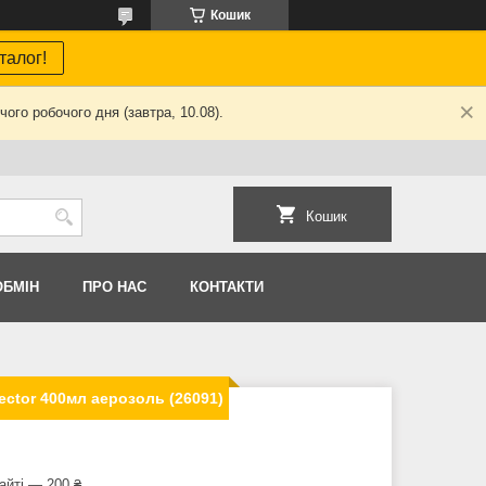
Кошик
талог!
ого робочого дня (завтра, 10.08).
Кошик
ОБМIН
ПРО НАС
КОНТАКТИ
ector 400мл аерозоль (26091)
айті — 200 ₴