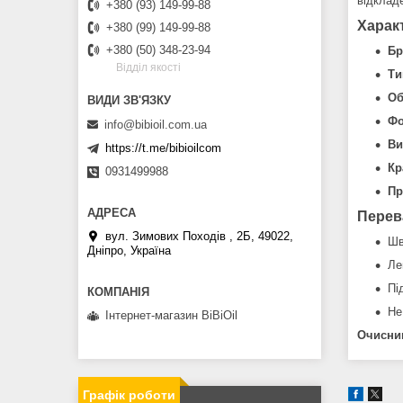
відклад
+380 (93) 149-99-88
Харак
+380 (99) 149-99-88
+380 (50) 348-23-94
Бр
Вiддiл якостi
Ти
Об
Фо
info@bibioil.com.ua
Ви
https://t.me/bibioilcom
Кр
0931499988
Пр
Перев
вул. Зимових Походiв , 2Б, 49022,
Шв
Дніпро, Україна
Ле
Пі
Не
Інтернет-магазин BiBiOil
Очисни
Графік роботи