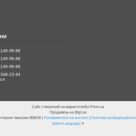
 149-99-88
 149-99-88
 149-99-88
 348-23-94
стi
Сайт створений на маркетплейсі
Prom.ua
Продавець на Bigl.ua
Інтернет-магазин BiBiOil |
Поскаржитися на контент
|
Політика конфіденційност
Select Language
▼