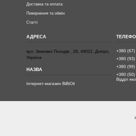
Доставка та оплата
Повернення та обмiн
Статтi
+380 (67)
вул. Зимових Походiв , 2Б, 49022, Дніпро,
Україна
+380 (93)
+380 (99)
+380 (50)
Вiддiл яко
Інтернет-магазин BiBiOil