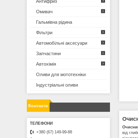
Антифриз
Омивач
Гальмівна рідина
Фільтри
Автомобільні аксесуари
Запчастини
Автохімія
Оливи для мототехнiки
Iндустрiальнi оливи
Контакти
Очис
Очисни
+380 (67) 149-99-88
від гли