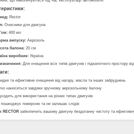
ення, що накопичуються під час експлуатації автомобіля.
теристики:
енд:
Rector
п:
Очисники для двигуна
'єм:
400 мл
рма випуску:
Аерозоль
сота балона:
20 см
аїна виробник:
Україна
изначення:
Для очищення всіх типів двигунів і підкапотного простору ві
аги:
идке та ефективне очищення від нагару, масла та інших забруднень
гко наноситься завдяки зручному аерозольному балону
дходить для використання на різних типах двигунів
 пошкоджує поверхню та не залишає слідів
к RECTOR
забезпечить вашому двигуну бездоганну чистоту та ефективну