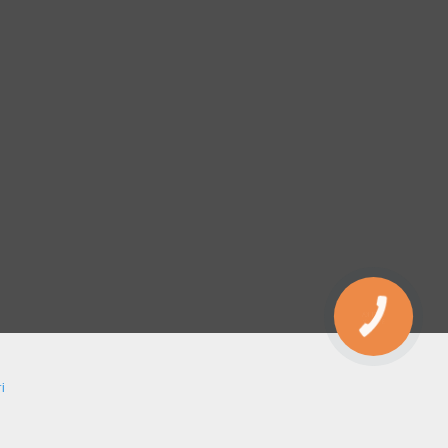
КНОПКА
ЗВ'ЯЗКУ
і