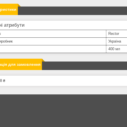
еристики
і атрибути
к
Rector
иробник
Україна
400 мл
ція для замовлення
8 ₴