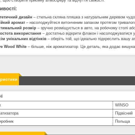
у, щоб створити приємну атмосферу та відчуття свіжості.
ивості:
тетичний дизайн
– стильна скляна пляшка з натуральним деревом чудов
ійкий аромат
– насолоджуйтеся витонченим запахом протягом тривалого
тимальний розмір
– зручно розміщується в авто, на робочому столі аб
остота використання
– достатньо відкрити флакон і насолоджуватися
сім унікальних відтінків
– оберіть той, що ідеально підкреслить вашу 
ve Wood White
– більше, ніж ароматизатор. Це деталь, яка додає вишука
еристики
ні
к
WINSO
матизатора
Підвісний
иробник
Польща