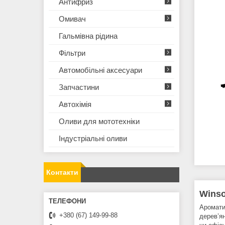
Антифриз
Омивач
Гальмівна рідина
Фільтри
Автомобільні аксесуари
Запчастини
Автохімія
Оливи для мототехнiки
Iндустрiальнi оливи
Контакти
Winso
Аромати
+380 (67) 149-99-88
дерев’я