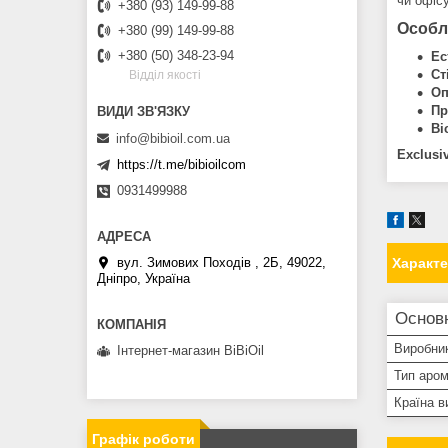
чи офіс
+380 (93) 149-99-88
Особл
+380 (99) 149-99-88
+380 (50) 348-23-94
Ес
Ст
Вiддiл якостi
Оп
Пр
Ві
info@bibioil.com.ua
Exclusi
https://t.me/bibioilcom
0931499988
вул. Зимових Походiв , 2Б, 49022,
Характ
Дніпро, Україна
Основ
Виробни
Інтернет-магазин BiBiOil
Тип аро
Країна в
Графік роботи