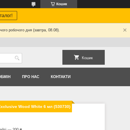
Кошик
талог!
ого робочого дня (завтра, 08.08).
Кошик
ОБМIН
ПРО НАС
КОНТАКТИ
xclusive Wood White 6 мл (530730)
айті — 200 ₴