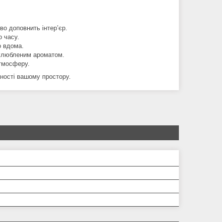
о доповнить інтер’єр.
 часу.
о вдома.
 улюбленим ароматом.
атмосферу.
ності вашому простору.