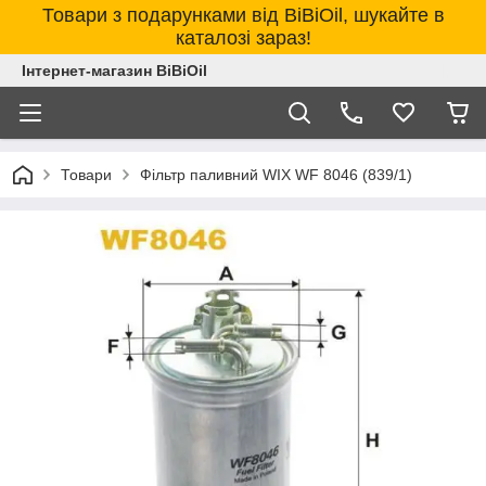
Товари з подарунками від BiBiOil, шукайте в
каталозі зараз!
Інтернет-магазин BiBiOil
Товари
Фільтр паливний WIX WF 8046 (839/1)