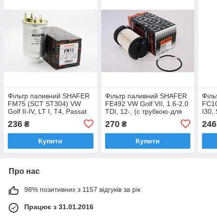
Фільтр паливний SHAFER
Фільтр паливний SHAFER
Філь
FM75 (SCT ST304) VW
FE492 VW Golf VII, 1.6-2.0
FC10
Golf II-IV, LT I, T4, Passat
TDI, 12-, (c трубкою-для
I30,
B3, B4, 1.9TDI-2.5TDI, 78-
корпусів з датчиком води)
D-3.
236
270
246
₴
₴
10
Купити
Купити
Про нас
98% позитивних з 1157 відгуків за рік
Працює з 31.01.2016