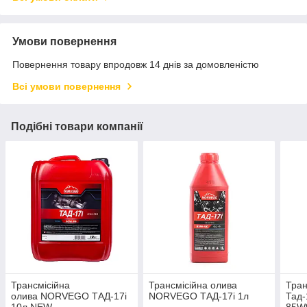
Умови повернення
Повернення товару впродовж 14 днів за домовленістю
Всі умови повернення
Подібні товари компанії
Трансмісійна
Трансмісійна олива
Тран
олива NORVEGO ТАД-17і
NORVEGO ТАД-17і 1л
Тад-
10л NEW
85W9