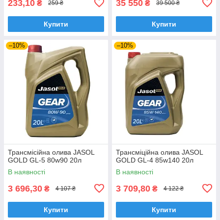
233,10
35 550
₴
₴
259 ₴
39 500 ₴
Купити
Купити
–10%
–10%
Трансмісійна олива JASOL
Трансміційна олива JASOL
GOLD GL-5 80w90 20л
GOLD GL-4 85w140 20л
В наявності
В наявності
3 696,30
3 709,80
₴
₴
4 107 ₴
4 122 ₴
Купити
Купити