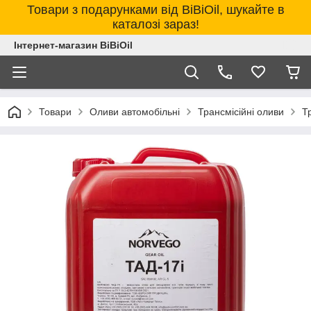
Товари з подарунками від BiBiOil, шукайте в
каталозі зараз!
Інтернет-магазин BiBiOil
Товари
Оливи автомобільні
Трансмісійні оливи
Т