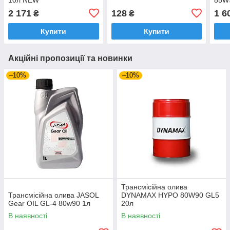
2 171
128
1 6
₴
₴
Купити
Купити
Акційні пропозиції та новинки
–10%
–10%
Трансмісійна олива
Трансмісійна олива JASOL
DYNAMAX HYPO 80W90 GL5
Gear OIL GL-4 80w90 1л
20л
В наявності
В наявності