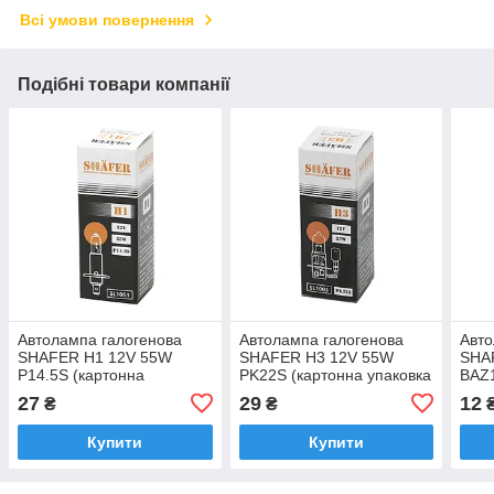
Всі умови повернення
Подібні товари компанії
Автолампа галогенова
Автолампа галогенова
Авт
SHAFER H1 12V 55W
SHAFER H3 12V 55W
SHA
P14.5S (картонна
PK22S (картонна упаковка
BAZ1
упаковка 1 шт.) (SL1001)
1 шт.) (SL1003)
упак
27
29
12
₴
₴
Купити
Купити