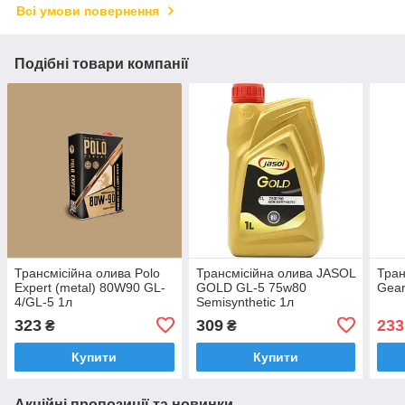
Всі умови повернення
Подібні товари компанії
Трансмісійна олива Polo
Трансмісійна олива JASOL
Тран
Expert (metal) 80W90 GL-
GOLD GL-5 75w80
Gear
4/GL-5 1л
Semisynthetic 1л
323
309
233
₴
₴
Купити
Купити
Акційні пропозиції та новинки