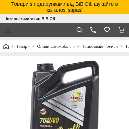
Товари з подарунками від BiBiOil, шукайте в
каталозі зараз!
Інтернет-магазин BiBiOil
Товари
Оливи автомобільні
Трансмісійні оливи
Т