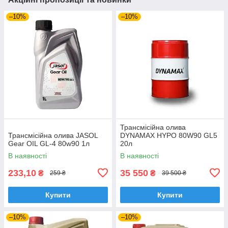
–10%
–10%
Трансмісійна олива
Трансмісійна олива JASOL
DYNAMAX HYPO 80W90 GL5
Gear OIL GL-4 80w90 1л
20л
В наявності
В наявності
233,10
35 550
₴
₴
259 ₴
39 500 ₴
Купити
Купити
–10%
–10%