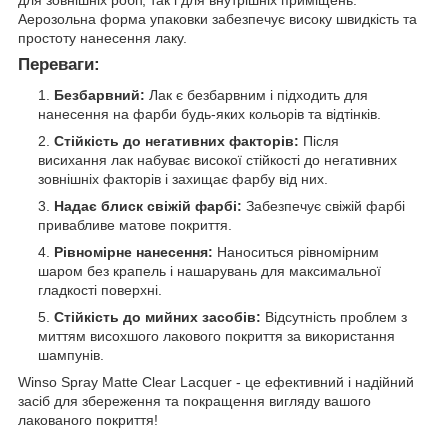
для зовнішніх робіт, так і для внутрішніх приміщень.
Аерозольна форма упаковки забезпечує високу швидкість та
простоту нанесення лаку.
Переваги:
Безбарвний:
Лак є безбарвним і підходить для
нанесення на фарби будь-яких кольорів та відтінків.
Стійкість до негативних факторів:
Після
висихання лак набуває високої стійкості до негативних
зовнішніх факторів і захищає фарбу від них.
Надає блиск свіжій фарбі:
Забезпечує свіжій фарбі
привабливе матове покриття.
Рівномірне нанесення:
Наноситься рівномірним
шаром без крапель і нашарувань для максимальної
гладкості поверхні.
Стійкість до мийних засобів:
Відсутність проблем з
миттям висохшого лакового покриття за використання
шампунів.
Winso Spray Matte Clear Lacquer - це ефективний і надійний
засіб для збереження та покращення вигляду вашого
лакованого покриття!