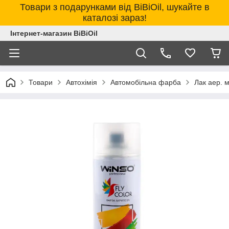
Товари з подарунками від BiBiOil, шукайте в
каталозі зараз!
Інтернет-магазин BiBiOil
Товари
Автохімія
Автомобільна фарба
Лак аер. 