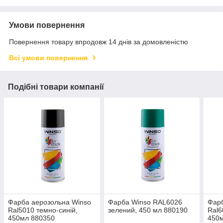
Умови повернення
Повернення товару впродовж 14 днів за домовленістю
Всі умови повернення
Подібні товари компанії
Фарба аерозольна Winso
Фарба Winso RAL6026
Фарб
Ral5010 темно-синій,
зелений, 450 мл 880190
Ral6
450мл 880350
450