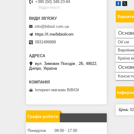
+380 (50) 348-23-94
Вiддiл якостi
Характ
info@bibioil.com.ua
Основ
https://t.me/bibioilcom
0931499988
Об`єм
Виробни
Країна в
вул. Зимових Походiв , 2Б, 49022,
Основн
Дніпро, Україна
Консисте
Інтернет-магазин BiBiOil
Інформа
Ціна:
92
Графік роботи
Понеділок
09:00
17:00