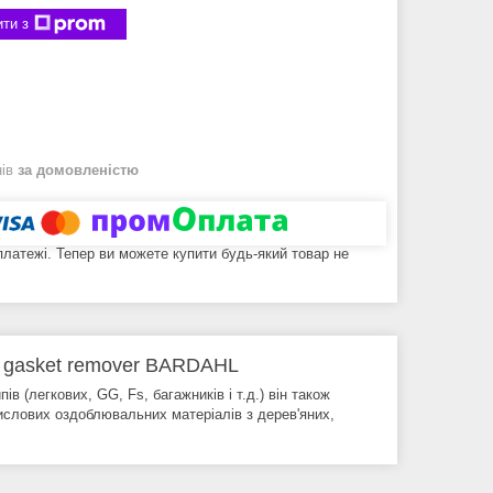
ти з
нів
за домовленістю
 платежі. Тепер ви можете купити будь-який товар не
t & gasket remover BARDAHL
в (легкових, GG, Fs, багажників і т.д.) він також
ислових оздоблювальних матеріалів з дерев'яних,