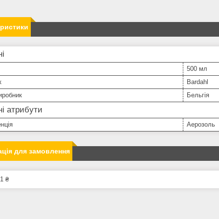
еристики
ні
500 мл
к
Bardahl
иробник
Бельгія
і атрибути
нція
Аерозоль
ція для замовлення
1 ₴