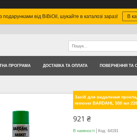
з подарунками від BiBiOil, шукайте в каталозі зараз!
В ка
ТНА ПРОГРАМА
ДОСТАВКА ТА ОПЛАТА
ПОВЕРНЕННЯ ТА 
Засіб для видалення прокладо
remover BARDAHL 500 мл 22
921 ₴
В наявності
Код:
64191