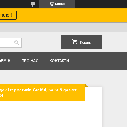
Кошик
талог!
Кошик
ОБМIН
ПРО НАС
КОНТАКТИ
к і герметиків Graffiti, paint & gasket
64