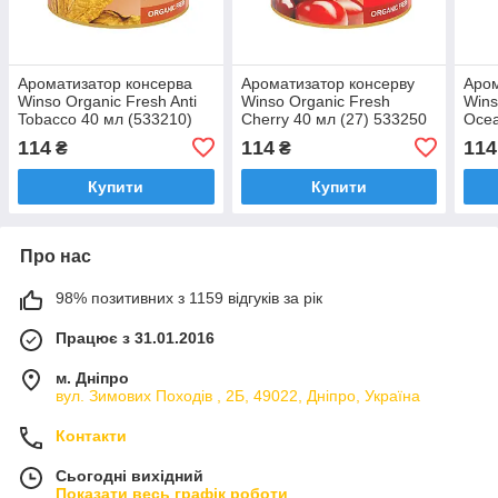
Ароматизатор консерва
Ароматизатор консерву
Аром
Winso Organic Fresh Anti
Winso Organic Fresh
Wins
Tobacco 40 мл (533210)
Cherry 40 мл (27) 533250
Ocea
114
114
114
₴
₴
Купити
Купити
Про нас
98% позитивних з 1159 відгуків за рік
Працює з 31.01.2016
м. Дніпро
вул. Зимових Походiв , 2Б, 49022, Дніпро, Україна
Контакти
Сьогодні вихідний
Показати весь графік роботи