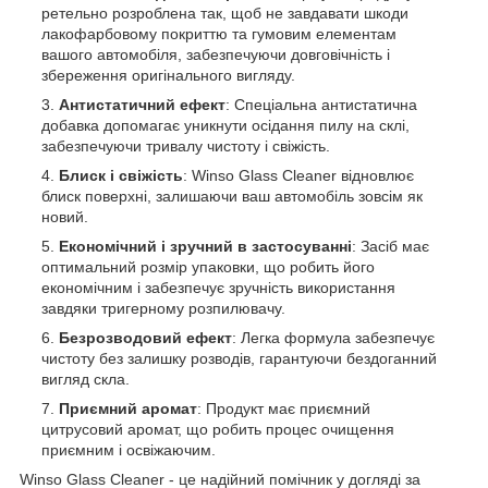
ретельно розроблена так, щоб не завдавати шкоди
лакофарбовому покриттю та гумовим елементам
вашого автомобіля, забезпечуючи довговічність і
збереження оригінального вигляду.
Антистатичний ефект
: Спеціальна антистатична
добавка допомагає уникнути осідання пилу на склі,
забезпечуючи тривалу чистоту і свіжість.
Блиск і свіжість
: Winso Glass Cleaner відновлює
блиск поверхні, залишаючи ваш автомобіль зовсім як
новий.
Економічний і зручний в застосуванні
: Засіб має
оптимальний розмір упаковки, що робить його
економічним і забезпечує зручність використання
завдяки тригерному розпилювачу.
Безрозводовий ефект
: Легка формула забезпечує
чистоту без залишку розводів, гарантуючи бездоганний
вигляд скла.
Приємний аромат
: Продукт має приємний
цитрусовий аромат, що робить процес очищення
приємним і освіжаючим.
Winso Glass Cleaner - це надійний помічник у догляді за