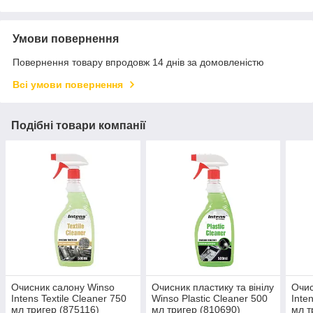
Умови повернення
Повернення товару впродовж 14 днів за домовленістю
Всі умови повернення
Подібні товари компанії
Очисник салону Winso
Очисник пластику та вінілу
Очис
Intens Textile Cleaner 750
Winso Plastic Cleaner 500
Inte
мл тригер (875116)
мл тригер (810690)
мл т