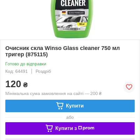
Очисник скла Winso Glass cleaner 750 мл
тригер (875115)
Готово до відправки
Код: 64491
Роздріб
120
₴
Мінімальна сума замовлення на сайті — 200 ₴
Купити
або
Купити з