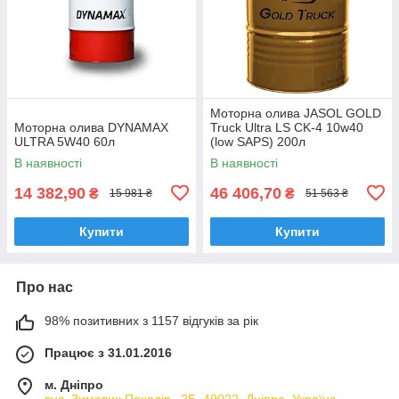
Моторна олива JASOL GOLD
Моторна олива DYNAMAX
Truck Ultra LS CK-4 10w40
ULTRA 5W40 60л
(low SAPS) 200л
В наявності
В наявності
14 382,90
46 406,70
₴
₴
15 981 ₴
51 563 ₴
Купити
Купити
Про нас
98% позитивних з 1157 відгуків за рік
Працює з 31.01.2016
м. Дніпро
вул. Зимових Походiв , 2Б, 49022, Дніпро, Україна