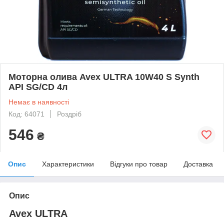
Моторна олива Avex ULTRA 10W40 S Synth
API SG/CD 4л
Немає в наявності
Код: 64071
Роздріб
546
₴
Опис
Характеристики
Відгуки про товар
Доставка
Опис
Avex ULTRA