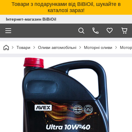
Товари з подарунками від BiBiOil, шукайте в
каталозі зараз!
Інтернет-магазин BiBiOil
Товари
Оливи автомобільні
Моторні оливи
Мотор