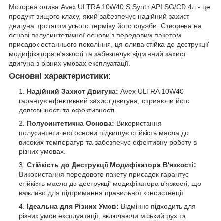
Моторна олива Avex ULTRA 10W40 S Synth API SG/CD 4л - це
продукт вищого класу, який забезпечує надійний захист
двигуна протягом усього терміну його служби. Створена на
основі полусинтетичної основи з передовим пакетом
присадок останнього покоління, ця олива стійка до деструкції
модифікатора в'язкості та забезпечує відмінний захист
двигуна в різних умовах експлуатації.
Основні характеристики:
Надійний Захист Двигуна:
Avex ULTRA 10W40
гарантує ефективний захист двигуна, сприяючи його
довговічності та ефективності.
Полусинтетична Основа:
Використання
полусинтетичної основи підвищує стійкість масла до
високих температур та забезпечує ефективну роботу в
різних умовах.
Стійкість до Деструкції Модифікатора В'язкості:
Використання передового пакету присадок гарантує
стійкість масла до деструкції модифікатора в'язкості, що
важливо для підтримання правильної консистенції.
Ідеальна для Різних Умов:
Відмінно підходить для
різних умов експлуатації, включаючи міський рух та