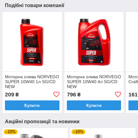
Подібні товари компанії
Моторна олива NORVEGO
Моторна олива NORVEGO
Мот
SUPER 10W40 1л SG/CD
SUPER 10W40 4л SG/CD
Craf
NEW
NEW
209
796
161
₴
₴
Купити
Купити
Акційні пропозиції та новинки
–10%
–10%