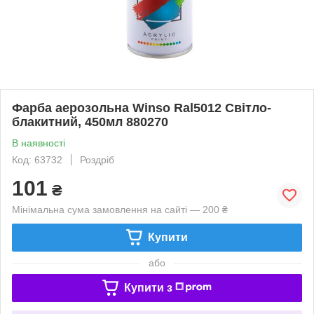
Фарба аерозольна Winso Ral5012 Світло-
блакитний, 450мл 880270
В наявності
Код: 63732
Роздріб
101
₴
Мінімальна сума замовлення на сайті — 200 ₴
Купити
або
Купити з