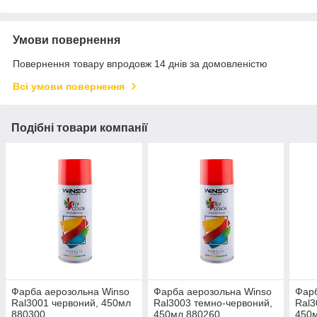
Умови повернення
Повернення товару впродовж 14 днів за домовленістю
Всі умови повернення
Подібні товари компанії
Фарба аерозольна Winso
Фарба аерозольна Winso
Фарб
Ral3001 червоний, 450мл
Ral3003 темно-червоний,
Ral3
880300
450мл 880260
450