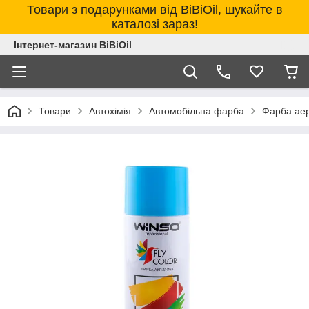
Товари з подарунками від BiBiOil, шукайте в
каталозі зараз!
Інтернет-магазин BiBiOil
Товари
Автохімія
Автомобільна фарба
Фарба аер