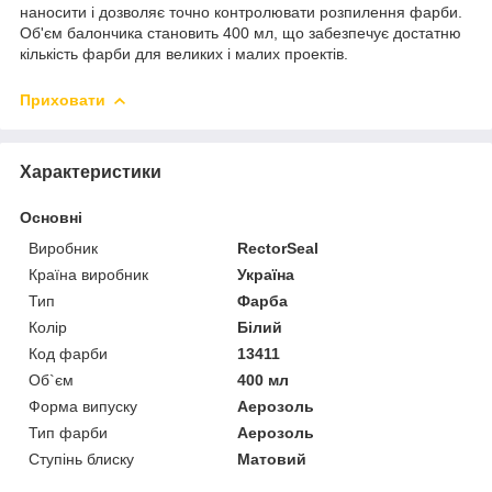
наносити і дозволяє точно контролювати розпилення фарби.
Об'єм балончика становить 400 мл, що забезпечує достатню
кількість фарби для великих і малих проектів.
Приховати
Характеристики
Основні
Виробник
RectorSeal
Країна виробник
Україна
Тип
Фарба
Колір
Білий
Код фарби
13411
Об`єм
400 мл
Форма випуску
Аерозоль
Тип фарби
Аерозоль
Ступінь блиску
Матовий