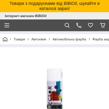
Товари з подарунками від BiBiOil, шукайте в
каталозі зараз!
Інтернет-магазин BiBiOil
Товари
Автохімія
Автомобільна фарба
Фарба аер