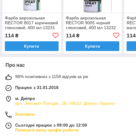
Фарба аерозольная
Фарба аерозольная
Фар
RECTOR 8017 коричневий
RECTOR 9005 чорний
REC
глянсовий, 400 мл 13231
глянсовий, 400 мл 13232
мато
(12)
(12)
(12)
114
114
114
₴
₴
Купити
Купити
Про нас
98% позитивних з 1158 відгуків за рік
Працює з 31.01.2016
м. Дніпро
вул. Зимових Походiв , 2Б, 49022, Дніпро, Україна
Контакти
Сьогодні працює з 09:00 до 12:00
Показати весь графік роботи