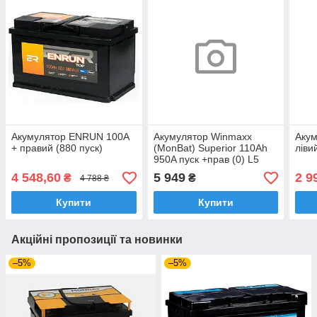
Акумулятор ENRUN 100А
Акумулятор Winmaxx
Аку
+ правий (880 пуск)
(MonBat) Superior 110Ah
ліви
950A пуск +прав (0) L5
(353x175x190) SMF (36
4 548,60
5 949
2 9
₴
₴
4 788 ₴
мес)
Купити
Купити
Акційні пропозиції та новинки
–5%
–5%