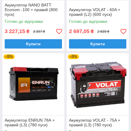
Акумулятор NANO BATT
Econom -100 + правий (800
Акумулятор VOLAT - 60A +
пуск)
правий (L2) (600 пуск)
Готово до відправки
Готово до відправки
3 227,15
2 697,05
₴
₴
3 397 ₴
2 839 ₴
Купити
Купити
–5%
–5%
Акумулятор ENRUN 78А +
Акумулятор VOLAT - 75A +
правий (L3) (780 пуск)
правий (L3) (780 пуск)