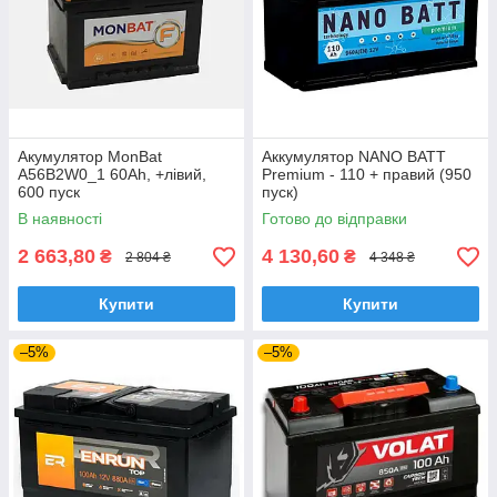
Акумулятор MonBat
Аккумулятор NANO BATT
A56B2W0_1 60Ah, +лiвий,
Premium - 110 + правий (950
600 пуск
пуск)
В наявності
Готово до відправки
2 663,80
4 130,60
₴
₴
2 804 ₴
4 348 ₴
Купити
Купити
–5%
–5%