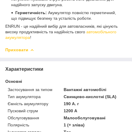
надійного запуску двигуна.
Герметичність:
Акумулятор повністю герметичний,
що підвищує безпеку та усталість роботи.
ENRUN - це надійний вибір для автовласників, які цінують
високу продуктивність та надійність свого
автомобільного
акумулятора
!
Приховати
Характеристики
Основні
Застосування за типом
Вантажні автомобілі
Тип акумулятора
Свинцево-кислотні (SLA)
Ємність акумулятору
190 А. г
Пусковий струм
1200 А
Обслуговування
Малообслуговувані
Полярність
1 (+ зліва)
Індикатор заряду
Так